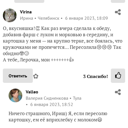
Virina
Ирина
Челябинск
6 января 2023, 18:09
О, вкусняшка!👏 Как раз вчера сделала к обеду,
добавив фарш с луком и морковью в середину, и
картошка у меня — на крупно терке, все боялась, что
кружочками не пропечется… Пересолила😢😢😢 Так
обидно🤓😢
А тебе, Лерочка, мои +++++++👍
✿
Ответить
3
Спасибо!
Valleo
Валерия Сидненкова
Тула
6 января 2023, 18:52
Ничего страшного, Ириш) Я, если пересолю
картошку, ем её вприхлебку с молоком😃