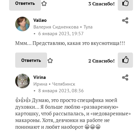
✿
Ответить
3
Спасибо!
Valleo
Валерия Сидненкова
Тула
6 января 2023, 19:57
Ммм… Представляю, какая это вкуснотища!!!
✿
Ответить
2
Спасибо!
Virina
Ирина
Челябинск
8 января 2023, 08:36
👍👍👍 Думаю, это просто специфика моей
духовки… Я больше люблю «разваренную»
картошку, чтоб рассыпалась, и «недоваренные»
макароны. Хотя, девчонки на работе не
понимают и любят наоборот 😀😀😀