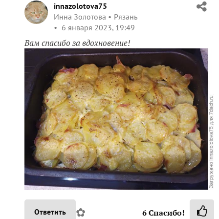
innazolotova75
Инна Золотова
Рязань
6 января 2023, 19:49
Вам спасибо за вдохновение!
✿
Ответить
6
Спасибо!