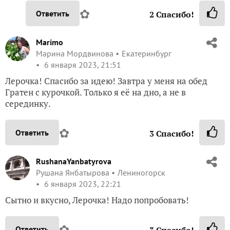
✿
Ответить
2
Спасибо!
Marimo
Марина Мордвинова
Екатеринбург
6 января 2023, 21:51
Лерочка! Спасибо за идею! Завтра у меня на обед
Гратен с курочкой. Только я её на дно, а не в
серединку.
✿
Ответить
3
Спасибо!
RushanaYanbatyrova
Рушана Янбатырова
Лениногорск
6 января 2023, 22:21
Сытно и вкусно, Лерочка! Надо попробовать!
✿
Ответить
3
Спасибо!