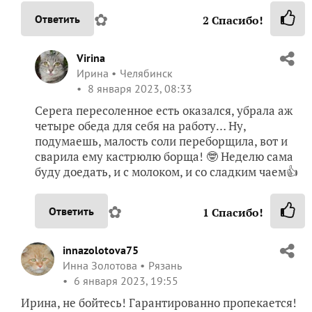
✿
Ответить
2
Спасибо!
Virina
Ирина
Челябинск
8 января 2023, 08:33
Серега пересоленное есть оказался, убрала аж
четыре обеда для себя на работу… Ну,
подумаешь, малость соли переборщила, вот и
сварила ему кастрюлю борща! 🤓 Неделю сама
буду доедать, и с молоком, и со сладким чаем👍
✿
Ответить
1
Спасибо!
innazolotova75
Инна Золотова
Рязань
6 января 2023, 19:55
Ирина, не бойтесь! Гарантированно пропекается!