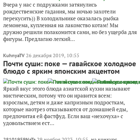
Вчера у нас с подружками затянулись
рождественские гадания, мы ночью захотели
перекусить)) В холодильнике оказалась рыбка
лемонема, купленная на лакомство котам! Мы
дружно решили полакомится сами, но без ущерба для
фигуры. Предлагаю легкий...
26 декабря 2019, 10:55
KuhnyaTV
Почти суши: поке — гавайское холодное
блюдо с ярким японским акцентом
Яркий вкус этого блюда азиатской кухни называют
мистическим, потому что он нравится всем:
взрослым, детям и даже капризным подросткам,
которые наотрез отказываются от домашней еды,
предпочитая ей фастфуд. Если ваш «нехочуха» с
удовольствием ест...
29 ноября 2023, 10:55
на конкурс
28101959NaTa