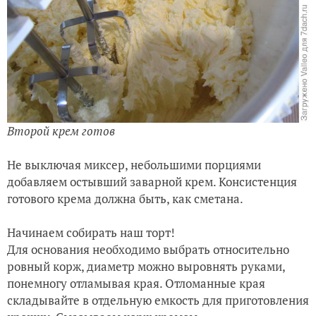
Добавляем сливочное масло и остужаем до холодного
(!) состояния. Здесь главное не торопиться, крем
должен быть полностью остывшим. Можно его
приготовить заранее до коржей и убрать в
холодильник.
Готовим
второй крем.
Я это делаю в миксере. В чашу выкладываем масло,
включаем миксер и небольшими порциями вливаем
сгущенку. Крем необходимо взбивать несколько
минут до «гребешков».