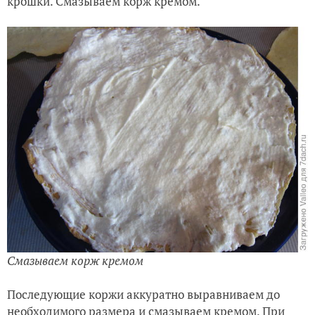
Второй крем готов
Не выключая миксер, небольшими порциями
добавляем остывший заварной крем. Консистенция
готового крема должна быть, как сметана.
Начинаем собирать наш торт!
Для основания необходимо выбрать относительно
ровный корж, диаметр можно выровнять руками,
понемногу отламывая края. Отломанные края
складывайте в отдельную емкость для приготовления
крошки. Смазываем корж кремом.