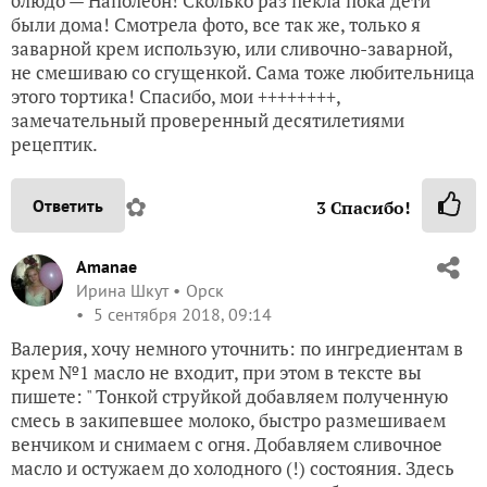
очень вкусный!!!
✿
Ответить
2
Спасибо!
Valleo
Валерия Сидненкова
Тула
5 сентября 2018, 14:01
Спасибо, Татьян, без него не обходится ни один
праздник в нашей семье)))
✿
Ответить
1
Спасибо!
petroaltyn
Галина Сагитова
Петропавловск
5 сентября 2018, 08:36
Лера, мои дети тоже бы сказали так — любимое
блюдо — Наполеон! Сколько раз пекла пока дети
были дома! Смотрела фото, все так же, только я