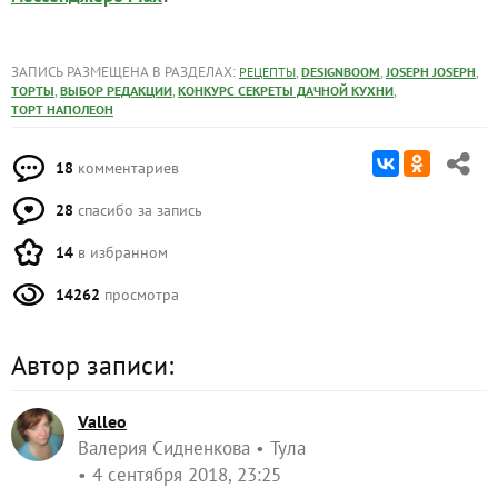
Мммм...
P.S. Если у вас остался крем, уберите его в
холодильник и через некоторой время вы отведаете
наивкуснейший домашний пломбир. Во всяком
случае я его так назвала).
До скорой встречи!
От редакции
Хотите каждый день получать полезные советы и
идеи для дачи?
или
Подпишитесь на нас
в телеграме
в
!
мессенджере Max