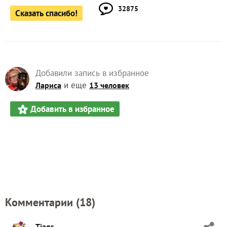
ЗАПИСЬ РАЗМЕЩЕНА В РАЗДЕЛАХ:
,
,
,
РЕЦЕПТЫ
DESIGNBOOM
JOSEPH JOSEPH
,
,
,
ТОРТЫ
ВЫБОР РЕДАКЦИИ
КОНКУРС СЕКРЕТЫ ДАЧНОЙ КУХНИ
ТОРТ НАПОЛЕОН
18
комментариев
28
спасибо за запись
14
в избранном
14262
просмотра
Автор записи:
Valleo
Валерия Сидненкова
Тула
4 сентября 2018, 23:25
32875