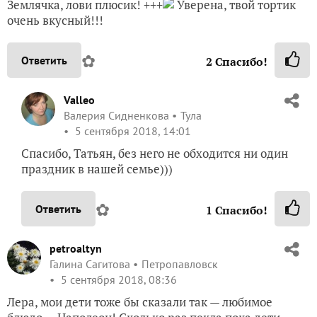
Система не позволяет проголосовать плюсиками за
любимый торт — Лера, я вернусь))))
✿
Ответить
2
Спасибо!
Valleo
Валерия Сидненкова
Тула
5 сентября 2018, 06:18
Буду ждать, Танюш)))
✿
Ответить
1
Спасибо!
TanyaNikulinaLeonova
Никулина Татьяна
Тула
5 сентября 2018, 08:04
Землячка, лови плюсик! +++
Уверена, твой тортик