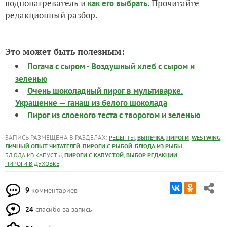
воднонагреватель и
. Прочитайте
как его выбрать
редакционный разбор.
Это может быть полезным:
Погача с сыром - Воздушный хлеб с сыром и
зеленью
Очень шоколадный пирог в мультиварке.
Украшение — ганаш из белого шоколада
Пирог из слоеного теста с творогом и зеленью
ЗАПИСЬ РАЗМЕЩЕНА В РАЗДЕЛАХ:
,
,
,
,
РЕЦЕПТЫ
ВЫПЕЧКА
ПИРОГИ
WESTWING
,
,
,
ЛИЧНЫЙ ОПЫТ ЧИТАТЕЛЕЙ
ПИРОГИ С РЫБОЙ
БЛЮДА ИЗ РЫБЫ
,
,
,
БЛЮДА ИЗ КАПУСТЫ
ПИРОГИ С КАПУСТОЙ
ВЫБОР РЕДАКЦИИ
ПИРОГИ В ДУХОВКЕ
9
комментариев
24
спасибо за запись