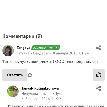
Комментарии (
9
)
Tangeya
АДМИНИСТРАТОР
Татьяна
Бендеры
8 января 2016, 01:24
Танюша, чудесный рецепт! ОООчень понравился!
✿
Ответить
TanyaNikulinaLeonova
Никулина Татьяна
Тула
8 января 2016, 11:22
Татьян, очень рада именно от тебя услышать такие