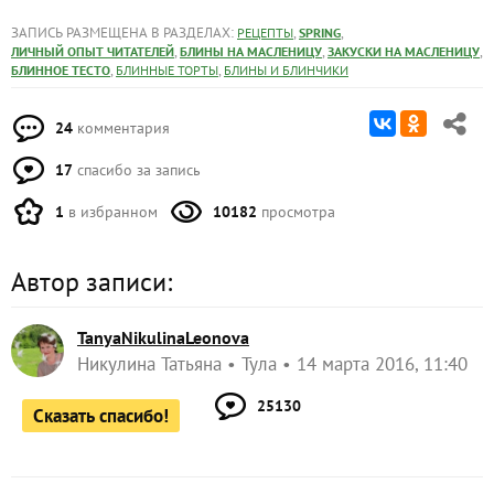
ЗАПИСЬ РАЗМЕЩЕНА В РАЗДЕЛАХ:
,
,
РЕЦЕПТЫ
SPRING
,
,
,
ЛИЧНЫЙ ОПЫТ ЧИТАТЕЛЕЙ
БЛИНЫ НА МАСЛЕНИЦУ
ЗАКУСКИ НА МАСЛЕНИЦУ
,
,
БЛИННОЕ ТЕСТО
БЛИННЫЕ ТОРТЫ
БЛИНЫ И БЛИНЧИКИ
24
комментария
17
спасибо за запись
1
в избранном
10182
просмотра
Автор записи:
TanyaNikulinaLeonova
Никулина Татьяна
Тула
14 марта 2016, 11:40
25130
Сказать спасибо!