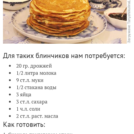
Для таких блинчиков нам потребуется:
20 гр. дрожжей
1/2 литра молока
9 ст.л. муки
1/2 стакана воды
3 яйца
3 ст.л. сахара
1 ч.л. соли
2 ст.л. раст. масла
Как готовить: