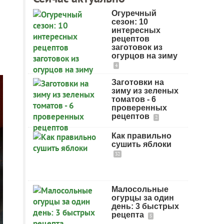
Огуречный
сезон: 10
интересных
рецептов
заготовок из
огурцов на зиму
4
Заготовки на
зиму из зеленых
томатов - 6
проверенных
рецептов
2
Как правильно
сушить яблоки
32
Малосольные
огурцы за один
день: 3 быстрых
рецепта
5