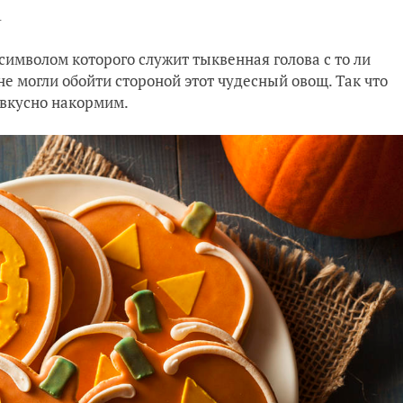
4
 символом которого служит тыквенная голова с то ли
не могли обойти стороной этот чудесный овощ. Так что
о вкусно накормим.