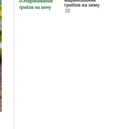
Маринование
грибов на зиму
51