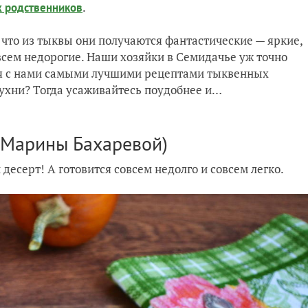
.
х родственников
 что из тыквы они получаются фантастические — яркие,
всем недорогие. Наши хозяйки в Семидачье уж точно
тся с нами самыми лучшими рецептами тыквенных
ухни? Тогда усаживайтесь поудобнее и…
т Марины Бахаревой)
есерт! А готовится совсем недолго и совсем легко.