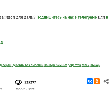
 и идеи для дачи?
или
Подпишитесь на нас
в телеграме
в
ёд
десерты
,
десерты без выпечки
,
конкурс зимних рецептов
,
vitek
,
выбор
125297
ом
просмотров