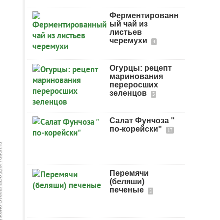
Ферментированн
ый чай из
листьев
черемухи
4
Огурцы: рецепт
маринования
переросших
зеленцов
3
Салат Фунчоза "
по-корейски"
17
Перемячи
(беляши)
печеные
2