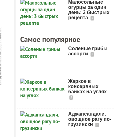
Малосольные
огурцы за один
день: 3 быстрых
рецепта
5
Самое популярное
Соленые грибы
ассорти
1
Жаркое в
консервных
банках на углях
5
Аджапсандали,
овощное рагу по-
грузински
7