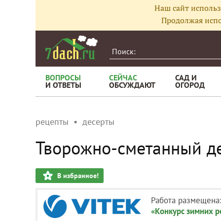
Наш сайт использ
Продолжая испо
ВОПРОСЫ
СЕЙЧАС
САД И
И ОТВЕТЫ
ОБСУЖДАЮТ
ОГОРОД
рецепты
десерты
Творожно-сметанный де
В избранное!
Работа размещена
«Конкурс зимних 