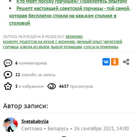
Кто моет посуду горчицей? Поделитесь опытом!
Рецепт настоящей советской горчицы - той самой,
которая бесплатно стояла на каждом столике в
столовой
ЗАПИСЬ РАЗМЕЩЕНА В РАЗДЕЛАХ:
,
REDMOND
,
,
КОНКУРС РЕЦЕПТОВ НА КУХНЕ С REDMOND
ЛИЧНЫЙ ОПЫТ ЧИТАТЕЛЕЙ
,
,
,
ГОРЧИЦА
БЛЮДА ИЗ ЯБЛОК
ВЫБОР РЕДАКЦИИ
СОУСЫ И ПРИПРАВЫ
6
комментариев
22
спасибо за запись
5
в избранном
4637
просмотров
Автор записи:
Svetababylia
Светлана
Беларусь
26 сентября 2021, 14:00