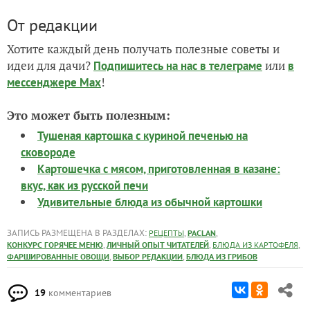
От редакции
Хотите каждый день получать полезные советы и
идеи для дачи?
или
Подпишитесь на нас
в телеграме
в
!
мессенджере Max
Это может быть полезным:
Тушеная картошка с куриной печенью на
сковороде
Картошечка с мясом, приготовленная в казане:
вкус, как из русской печи
Удивительные блюда из обычной картошки
ЗАПИСЬ РАЗМЕЩЕНА В РАЗДЕЛАХ:
,
,
РЕЦЕПТЫ
PACLAN
,
,
,
КОНКУРС ГОРЯЧЕЕ МЕНЮ
ЛИЧНЫЙ ОПЫТ ЧИТАТЕЛЕЙ
БЛЮДА ИЗ КАРТОФЕЛЯ
,
,
ФАРШИРОВАННЫЕ ОВОЩИ
ВЫБОР РЕДАКЦИИ
БЛЮДА ИЗ ГРИБОВ
19
комментариев