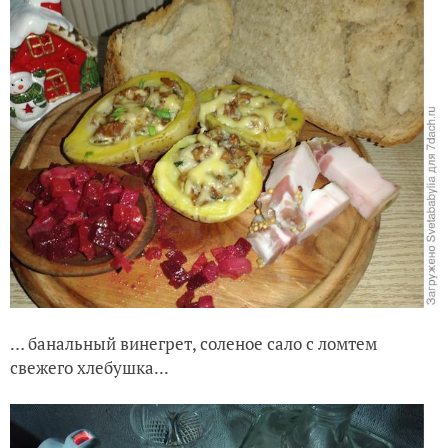
… банальный винегрет, соленое сало с ломтем
свежего хлебушка...