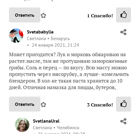
✿
Ответить
1
Спасибо!
Svetababylia
Светлана
Беларусь
24 января 2021, 21:29
Может пригодится? Лук и морковь обжариваю на
растит.масле, там же протушиваю замороженные
грибы. Соль и перец — по вкусу. Всю массу можно
пропустить через мясорубку, а лучше- измельчить
блендером. В хол-ке такая паста хранится до 10
дней. Отличная намазка для пиццы, бутеров,
✿
Ответить
3
Спасибо!
SvetlanaUral
Светлана
Челябинск
25 января 2021, 08:28