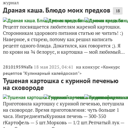
журнал
Драная каша. Блюдо моих предков
18
Рецепт посвящается любителям жареной картошки.
Сторонникам здорового питания статью не читать! :)
Наверное, я старею, потому как решил написать
рецепт одного блюда. Докатился, как говорится ;). Я
по крови на ¾ белорус, и картошка — мой любимый...
18 мая 2025, 04:41
на конкурс «
28101959NaTa
Конкурс
»
рецептов "Кулинарный калейдоскоп"
Тушеная картошка с куриной печенью
на сковороде
Приготовила картошку с куриной печенью, потушила
на сковороде. Время приготовления: чуть больше 1
часа. ИнгредиентыКуриная печень — 300-350
гКартофель — 5 шт.Морковь — 1/2 шт.Репчатый лук —