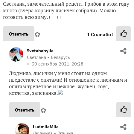
Светлана, замечательный рецепт. Грибов в этом году
много (вчера корзину лисичек собрали). Можно
готовить всю зиму.+++++
✿
Ответить
1
Спасибо!
Svetababylia
Светлана
Беларусь
30 сентября 2021, 20:28
Людмила, лисички у меня стоят на одном
пьедестале с опятами! И отношение к лисичкам и
опятам трепетное и нежное- жульен, соус,
котлетка, запеканка.
✿
Ответить
LudmilaMila
Людмила
Гатчина