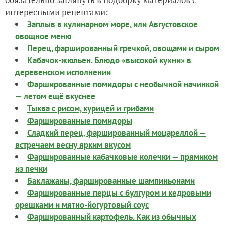
интересными рецептами:
Заплыв в кулинарном море, или Августовское
овощное меню
Перец, фаршированный гречкой, овощами и сыром
Кабачок-жюльен. Блюдо «высокой кухни» в
деревенском исполнении
Фаршированные помидоры с необычной начинкой
— летом ещё вкуснее
Тыква с рисом, курицей и грибами
Фаршированные помидоры
Сладкий перец, фаршированный моцареллой —
встречаем весну ярким вкусом
Фаршированные кабачковые колечки — прямиком
из печки
Баклажаны, фаршированные шампиньонами
Фаршированные перцы с булгуром и кедровыми
орешками и мятно-йогуртовый соус
Фаршированный картофель. Как из обычных