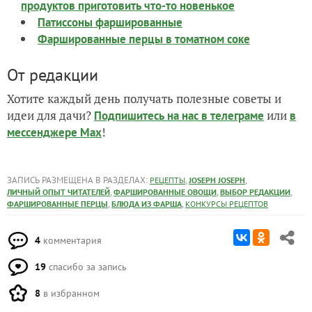
продуктов приготовить что-то новенькое
Патиссоны фаршированные
Фаршированные перцы в томатном соке
От редакции
Хотите каждый день получать полезные советы и
идеи для дачи?
или
Подпишитесь на нас
в телеграме
в
!
мессенджере Max
ЗАПИСЬ РАЗМЕЩЕНА В РАЗДЕЛАХ:
,
,
РЕЦЕПТЫ
JOSEPH JOSEPH
,
,
,
ЛИЧНЫЙ ОПЫТ ЧИТАТЕЛЕЙ
ФАРШИРОВАННЫЕ ОВОЩИ
ВЫБОР РЕДАКЦИИ
,
,
ФАРШИРОВАННЫЕ ПЕРЦЫ
БЛЮДА ИЗ ФАРША
КОНКУРСЫ РЕЦЕПТОВ
4
комментария
19
спасибо за запись
8
в избранном