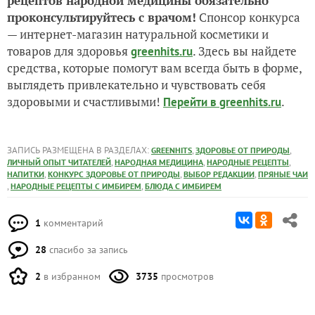
рецептов народной медицины обязательно
проконсультируйтесь с врачом!
Спонсор конкурса
— интернет-магазин натуральной косметики и
товаров для здоровья
. Здесь вы найдете
greenhits.ru
средства, которые помогут вам всегда быть в форме,
выглядеть привлекательно и чувствовать себя
здоровыми и счастливыми!
.
Перейти в
greenhits.ru
ЗАПИСЬ РАЗМЕЩЕНА В РАЗДЕЛАХ:
,
,
GREENHITS
ЗДОРОВЬЕ ОТ ПРИРОДЫ
,
,
,
ЛИЧНЫЙ ОПЫТ ЧИТАТЕЛЕЙ
НАРОДНАЯ МЕДИЦИНА
НАРОДНЫЕ РЕЦЕПТЫ
,
,
,
НАПИТКИ
КОНКУРС ЗДОРОВЬЕ ОТ ПРИРОДЫ
ВЫБОР РЕДАКЦИИ
ПРЯНЫЕ ЧАИ
,
,
НАРОДНЫЕ РЕЦЕПТЫ С ИМБИРЕМ
БЛЮДА С ИМБИРЕМ
1
комментарий
28
спасибо за запись
2
в избранном
3735
просмотров