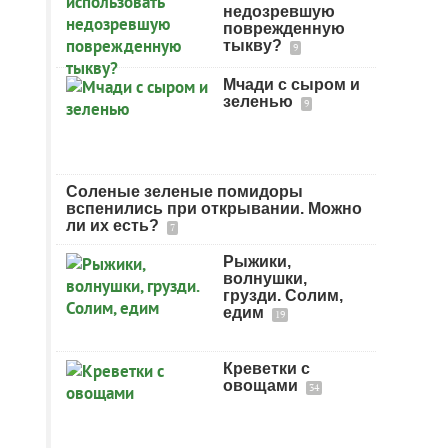
недозревшую
поврежденную
тыкву?
9
Мчади с сыром и
зеленью
9
Соленые зеленые помидоры
вспенились при открывании. Можно
ли их есть?
7
Рыжики,
волнушки,
грузди. Солим,
едим
19
Креветки с
овощами
34