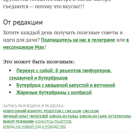
съедаются — потому что вкусно!!!
От редакции
Хотите каждый день получать полезные советы и
идеи для дачи?
или
Подпишитесь на нас
в телеграме
в
!
мессенджере Max
Это может быть полезным:
Перекус с собой: 8 рецептов гамбургеров,
сэндвичей и бутербродов
Бутерброд с квашеной капустой и ветчиной
Жареные бутерброды с колбасой
ЗАПИСЬ РАЗМЕЩЕНА В РАЗДЕЛАХ:
,
,
НОВОГОДНИЙ КОНКУРС РЕЦЕПТОВ С CIRCULON
CIRCULON
,
,
,
,
ЛИЧНЫЙ ОПЫТ ЧИТАТЕЛЕЙ
БЛЮДА ИЗ РЫБЫ
БЛЮДА ИЗ СЫРА
БУТЕРБРОДЫ
,
,
ВЫБОР РЕДАКЦИИ
КОНКУРСЫ РЕЦЕПТОВ
БЛЮДА НА НОВЫЙ ГОД И РОЖДЕСТВО