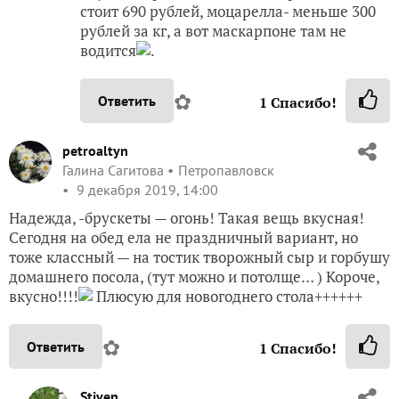
стоит 690 рублей, моцарелла- меньше 300
рублей за кг, а вот маскарпоне там не
водится
.
✿
Ответить
1
Спасибо!
petroaltyn
Галина Сагитова
Петропавловск
9 декабря 2019, 14:00
Надежда, -брускеты — огонь! Такая вещь вкусная!
Сегодня на обед ела не праздничный вариант, но
тоже классный — на тостик творожный сыр и горбушу
домашнего посола, (тут можно и потолще… ) Короче,
вкусно!!!!
Плюсую для новогоднего стола++++++
✿
Ответить
1
Спасибо!
Stiven