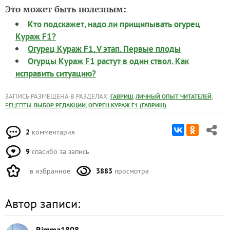
Это может быть полезным:
Кто подскажет, надо ли прищипывать огурец
Кураж F1?
Огурец Кураж F1. V этап. Первые плоды
Огурцы Кураж F1 растут в один ствол. Как
исправить ситуацию?
ЗАПИСЬ РАЗМЕЩЕНА В РАЗДЕЛАХ:
,
,
ГАВРИШ
ЛИЧНЫЙ ОПЫТ ЧИТАТЕЛЕЙ
,
,
РЕЦЕПТЫ
ВЫБОР РЕДАКЦИИ
ОГУРЕЦ КУРАЖ F1 (ГАВРИШ)
2
комментария
9
спасибо за запись
в избранное
3883
просмотра
Автор записи:
Rimma1808