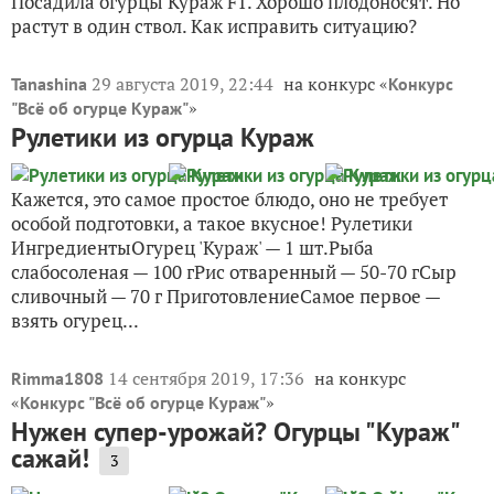
Посадила огурцы Кураж F1. Хорошо плодоносят. Но
растут в один ствол. Как исправить ситуацию?
29 августа 2019, 22:44
на конкурс «
Tanashina
Конкурс
»
"Всё об огурце Кураж"
Рулетики из огурца Кураж
Кажется, это самое простое блюдо, оно не требует
особой подготовки, а такое вкусное! Рулетики
ИнгредиентыОгурец 'Кураж' — 1 шт.Рыба
слабосоленая — 100 гРис отваренный — 50-70 гСыр
сливочный — 70 г ПриготовлениеСамое первое —
взять огурец...
14 сентября 2019, 17:36
на конкурс
Rimma1808
«
»
Конкурс "Всё об огурце Кураж"
Нужен супер-урожай? Огурцы "Кураж"
сажай!
3