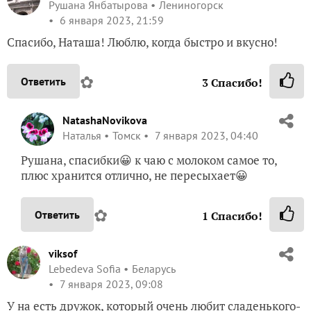
Рушана Янбатырова
Лениногорск
6 января 2023, 21:59
Спасибо, Наташа! Люблю, когда быстро и вкусно!
✿
Ответить
3
Спасибо!
NatashaNovikova
Наталья
Томск
7 января 2023, 04:40
Рушана, спасибки😀 к чаю с молоком самое то,
плюс хранится отлично, не пересыхает😀
✿
Ответить
1
Спасибо!
viksof
Lebedeva Sofia
Беларусь
7 января 2023, 09:08
У на есть дружок, который очень любит сладенького-