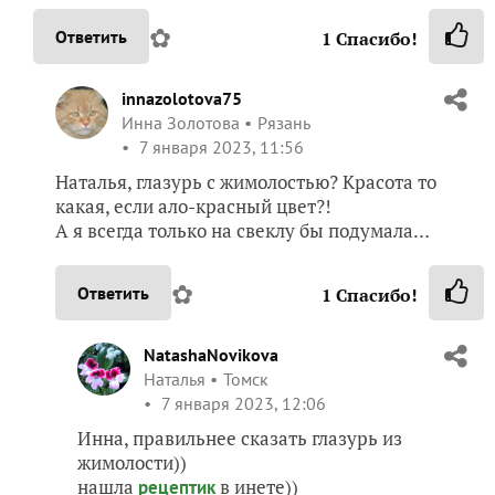
✿
Ответить
1
Спасибо!
innazolotova75
Инна Золотова
Рязань
7 января 2023, 11:56
Наталья, глазурь с жимолостью? Красота то
какая, если ало-красный цвет?!
А я всегда только на свеклу бы подумала…
✿
Ответить
1
Спасибо!
NatashaNovikova
Наталья
Томск
7 января 2023, 12:06
Инна, правильнее сказать глазурь из
жимолости))
нашла
в инете))
рецептик