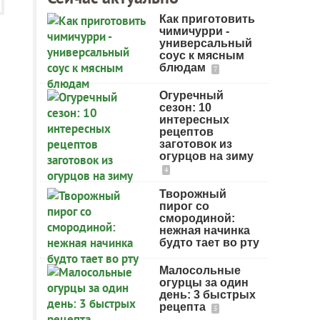
Как приготовить
чимичурри -
универсальный
соус к мясным
блюдам
7
Огуречный
сезон: 10
интересных
рецептов
заготовок из
огурцов на зиму
4
Творожный
пирог со
смородиной:
нежная начинка
будто тает во рту
Малосольные
огурцы за один
день: 3 быстрых
рецепта
5