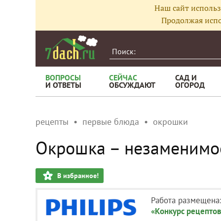
Наш сайт использ
Продолжая испо
ВОПРОСЫ
СЕЙЧАС
САД И
И ОТВЕТЫ
ОБСУЖДАЮТ
ОГОРОД
рецепты
первые блюда
окрошки
Окрошка – незаменимо
В избранное!
Работа размещена
«Конкурс рецептов