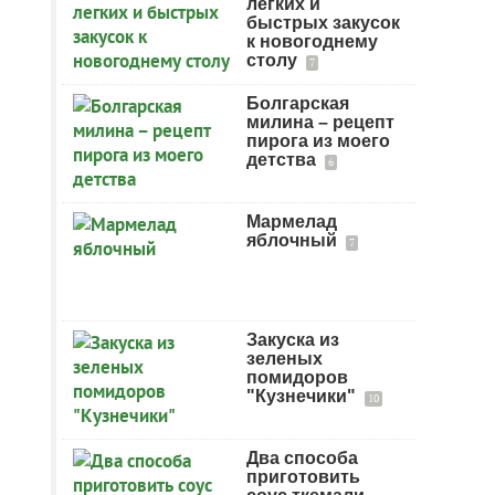
легких и
быстрых закусок
к новогоднему
столу
7
Болгарская
милина – рецепт
пирога из моего
детства
6
Мармелад
яблочный
7
Закуска из
зеленых
помидоров
"Кузнечики"
10
Два способа
приготовить