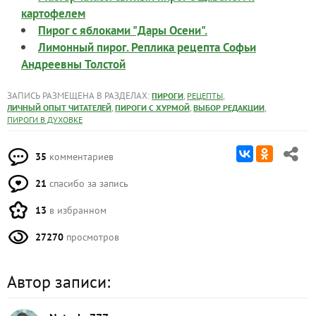
картофелем
Пирог с яблоками "Дары Осени".
Лимонный пирог. Реплика рецепта Софьи
Андреевны Толстой
ЗАПИСЬ РАЗМЕЩЕНА В РАЗДЕЛАХ:
,
,
ПИРОГИ
РЕЦЕПТЫ
,
,
,
ЛИЧНЫЙ ОПЫТ ЧИТАТЕЛЕЙ
ПИРОГИ С ХУРМОЙ
ВЫБОР РЕДАКЦИИ
ПИРОГИ В ДУХОВКЕ
35
комментариев
21
спасибо за запись
13
в избранном
27270
просмотров
Автор записи: