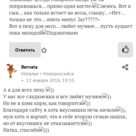
поправишься… прямо одни кости»
. Вот и
сын… как только встает на весы, слышу...«Нет…
только не это… опять минус 2кг?????»
Вот и пеку для него… любит мучное… пусть кушает
пока молодой
✿
Ответить
Bernata
Наталья
Новороссийск
12 января 2016, 19:33
А я для всех пеку
))
У нас все сладкоежки и все любят мучное
))
Но не в коня корм, как говорится
))
Благодаря сайту я хоть вкусняшки печь начала
)),
муж хоть и ворчит, что я себе вторую семью нашла,
но от вкусняшек не отказывается
))
Натка, спасибо
)))