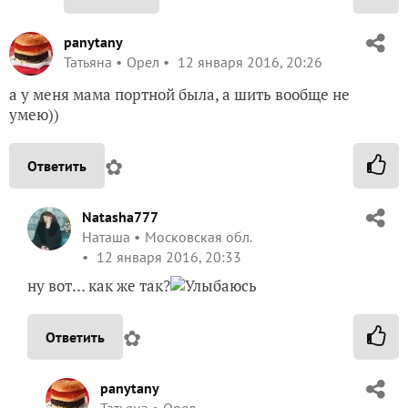
panytany
Татьяна
Орел
12 января 2016, 20:26
а у меня мама портной была, а шить вообще не
умею))
✿
Ответить
Natasha777
Наташа
Московская обл.
12 января 2016, 20:33
ну вот… как же так?
✿
Ответить
panytany
Татьяна
Орел