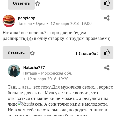
✿
Ответить
panytany
Татьяна
Орел
12 января 2016, 19:00
Наташа! все печешь? скоро двери будем
расширять))))) в одну створку с трудом пролезаем))
✿
Ответить
1
Спасибо!
Natasha777
Наташа
Московская обл.
12 января 2016, 19:20
Тань… ага… все пеку.Для мужичков своих… вернее
больше для сына. Муж уже тоже ворчит, что
отказаться от выпечки не может… а результат на
лице
. А сын точно как я в молодости.
Ни в чем себе не отказывала, но родственники и
знакомые всегда говорили«Когда уж ты