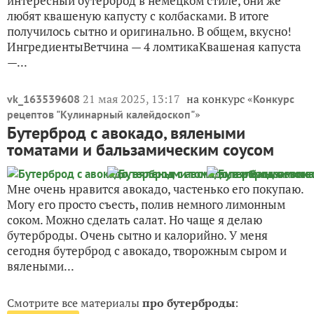
интересный бутерброд в немецком стиле, они же
любят квашеную капусту с колбасками. В итоге
получилось сытно и оригинально. В общем, вкусно!
ИнгредиентыВетчина — 4 ломтикаКвашеная капуста
—...
21 мая 2025, 13:17
на конкурс «
vk_163539608
Конкурс
»
рецептов "Кулинарный калейдоскоп"
Бутерброд с авокадо, вялеными
томатами и бальзамическим соусом
Мне очень нравится авокадо, частенько его покупаю.
Могу его просто съесть, полив немного лимонным
соком. Можно сделать салат. Но чаще я делаю
бутерброды. Очень сытно и калорийно. У меня
сегодня бутерброд с авокадо, творожным сыром и
вялеными...
Смотрите все материалы
про бутерброды
: