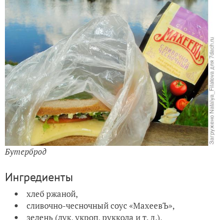
Бутерброд
Ингредиенты
хлеб ржаной,
сливочно-чесночный соус «МахеевЪ»,
зелень (лук, укроп, руккола и т. д.),