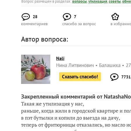
Вопрос размещен в разделах:
вопросы
,
утилизация
,
советы
,
обме
28
7
комментариев
спасибо за вопрос
в избранн
Автор вопроса:
Nali
Нина Литвинович
Балашиха
27
Сказать спасибо!
7731
Закрепленный комментарий от NatashaN
Такая же утилизация у нас,
раньше, когда жили в городской квартире и п
в пэт бутылки и копили до выезда на дачу,
теперь от фритюрницы отказались, но масло ис