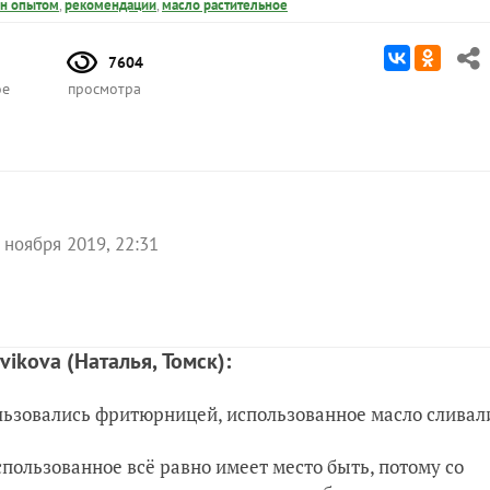
н опытом
,
рекомендации
,
масло растительное
7604
ое
просмотра
 ноября 2019, 22:31
ovikova
(Наталья, Томск)
:
ользовались фритюрницей, использованное масло сливал
пользованное всё равно имеет место быть, потому со