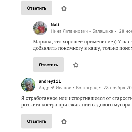
✿
Ответить
Nali
Нина Литвинович
Балашиха
28 ноя
Марина, это хорошее применение)) У нас 
добавлять понемногу в кашу, только поне
✿
Ответить
andrey111
Андрей Иванов
Волгоград
28 ноября 20
Я отработанное или испортившееся от старости
розжига костра при сжигании садового мусора 
✿
Ответить