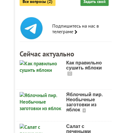
Все вопросы (2)
Задать свой
Подпишитесь на нас в
телеграме
Сейчас актуально
Как правильно
сушить яблоки
32
Яблочный пир.
Необычные
заготовки из
яблок
4
Салат с
печеными