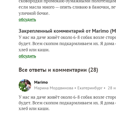
сковородки промокаю бумажными полотенцами и
если масла много — опять сливаю в баночки, л
уличной бочке.
обсудить
Закрепленный комментарий от Marimo
(М
У нас на даче живёт около 6-8 собак возле сто
будет. Всем скопом подкармливаем их. Я дома 
хлеб или каши.
обсудить
Все ответы и комментарии (
28
)
Marimo
Марина Мордвинова
Екатеринбург
28 н
У нас на даче живёт около 6-8 собак возле сто
будет. Всем скопом подкармливаем их. Я дома 
хлеб или каши.