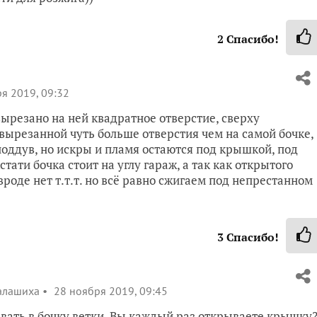
2
Спасибо!
я 2019, 09:32
 вырезано на ней квадратное отверстие, сверху
ырезанной чуть больше отверстия чем на самой бочке,
поддув, но искры и пламя остаются под крышкой, под
кстати бочка стоит на углу гараж, а так как открытого
вроде нет т.т.т. но всё равно сжигаем под непрестанном
3
Спасибо!
алашиха
28 ноября 2019, 09:45
вать в бочку ветки, Вы каждый раз открываете крышку