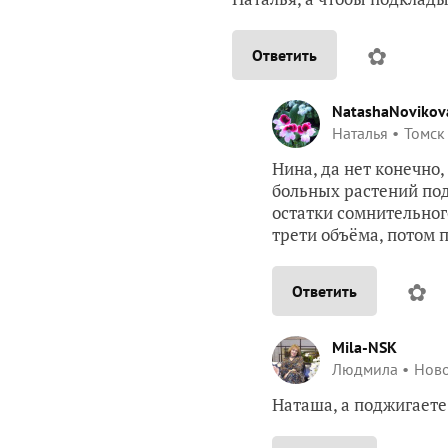
✿
Ответить
NatashaNovikov
Наталья
Томск
Нина, да нет конечно,
больных растений под
остатки сомнительног
трети объёма, потом
✿
Ответить
Mila-NSK
Людмила
Нов
Наташа, а поджигаете