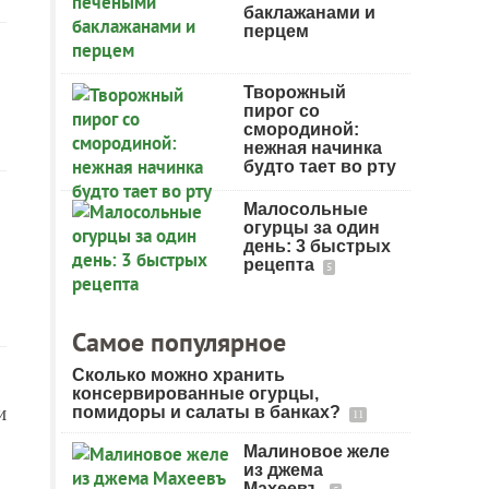
баклажанами и
перцем
Творожный
пирог со
смородиной:
нежная начинка
будто тает во рту
Малосольные
огурцы за один
день: 3 быстрых
рецепта
5
Самое популярное
Сколько можно хранить
консервированные огурцы,
и
помидоры и салаты в банках?
11
Малиновое желе
из джема
Махеевъ