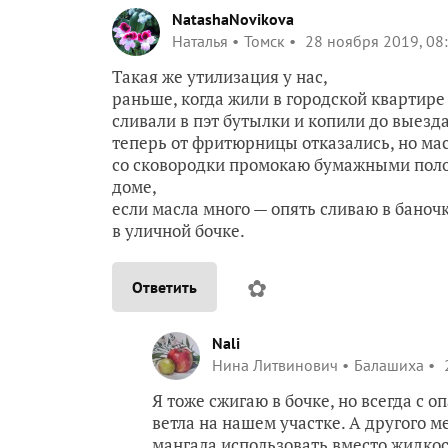
NatashaNovikova
Наталья
Томск
28 ноября 2019, 08
Такая же утилизация у нас,
раньше, когда жили в городской квартир
сливали в пэт бутылки и копили до выезда
теперь от фритюрницы отказались, но мас
со сковородки промокаю бумажными полот
доме,
если масла много — опять сливаю в баноч
в уличной бочке.
✿
Ответить
Nali
Нина Литвинович
Балашиха
2
Я тоже сжигаю в бочке, но всегда с о
ветла на нашем участке. А другого ме
мангала использовать вместо жидкос