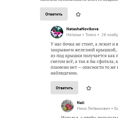
✿
Ответить
NatashaNovikova
Наталья
Томск
28 ноябр
У нас бочка не стоит, а лежит и
закрываем железной крышкой, в
из под крышки получается как 
снегом всё, а так я бы сфотала, 
пламени нет — опасности то же 
наблюдении.
✿
Ответить
Nali
Нина Литвинович
Б
Наталья, а чтобы подклады