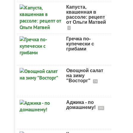
Капуста,
квашенная в
рассоле: рецепт
от Ольги Матвей
5
Гречка по-
купечески с
грибами
Овощной салат
на зиму
"Восторг"
74
Аджика - по
домашнему!
205