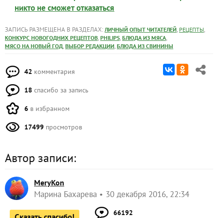
никто не сможет отказаться
ЗАПИСЬ РАЗМЕЩЕНА В РАЗДЕЛАХ:
,
,
ЛИЧНЫЙ ОПЫТ ЧИТАТЕЛЕЙ
РЕЦЕПТЫ
,
,
,
КОНКУРС НОВОГОДНИХ РЕЦЕПТОВ
PHILIPS
БЛЮДА ИЗ МЯСА
,
,
МЯСО НА НОВЫЙ ГОД
ВЫБОР РЕДАКЦИИ
БЛЮДА ИЗ СВИНИНЫ
42
комментария
18
спасибо за запись
6
в избранном
17499
просмотров
Автор записи:
MeryKon
Марина Бахарева
30 декабря 2016, 22:34
66192
Сказать спасибо!