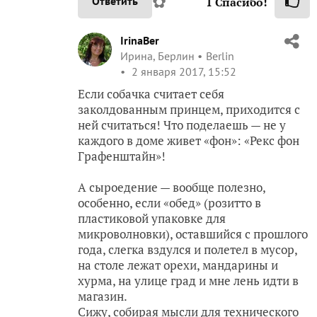
✿
Ответить
1
Спасибо!
IrinaBer
Ирина, Берлин
Berlin
2 января 2017, 15:52
Если собачка считает себя
заколдованным принцем, приходится с
ней считаться! Что поделаешь — не у
каждого в доме живет «фон»: «Рекс фон
Графенштайн»!
А сыроедение — вообще полезно,
особенно, если «обед» (розитто в
пластиковой упаковке для
микроволновки), оставшийся с прошлого
года, слегка вздулся и полетел в мусор,
на столе лежат орехи, мандарины и
хурма, на улице град и мне лень идти в
магазин.
Сижу, собирая мысли для технического