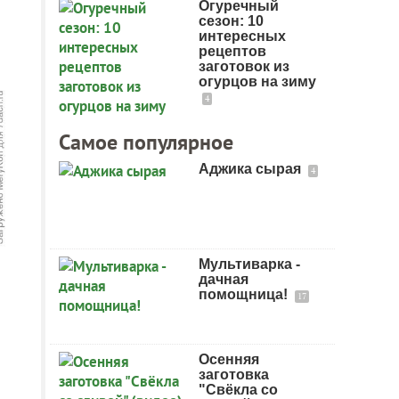
Огуречный
сезон: 10
интересных
рецептов
заготовок из
огурцов на зиму
4
Самое популярное
Аджика сырая
4
Мультиварка -
дачная
помощница!
17
Осенняя
заготовка
"Свёкла со