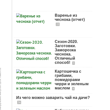
Варенье из
чеснока (отчет)
13
Сезон-2020.
Заготовки.
Заморозка
чеснока.
Отличный
способ!
2
Картошечка с
грибами,
помидорами
черри и зеленым
маслом
4
Из чего можно заварить чай на даче?
34