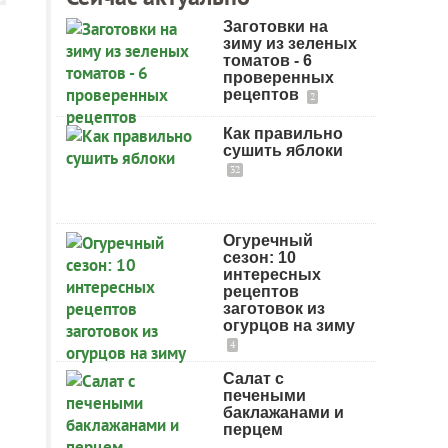
Заготовки на
зиму из зеленых
томатов - 6
проверенных
рецептов
2
Как правильно
сушить яблоки
32
Огуречный
сезон: 10
интересных
рецептов
заготовок из
огурцов на зиму
4
Салат с
печеными
баклажанами и
перцем