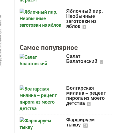
Яблочный пир.
Необычные
заготовки из
яблок
4
Самое популярное
Салат
Балатонский
5
Болгарская
милина – рецепт
пирога из моего
детства
6
Фаршируем
тыкву
24