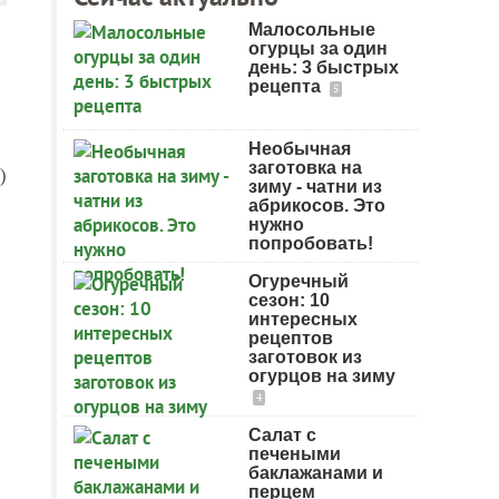
Малосольные
огурцы за один
день: 3 быстрых
рецепта
5
Необычная
заготовка на
)
зиму - чатни из
абрикосов. Это
нужно
попробовать!
Огуречный
сезон: 10
интересных
рецептов
заготовок из
огурцов на зиму
4
Салат с
печеными
баклажанами и
перцем