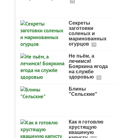
39
Секреты
заготовки
соленых и
маринованных
огурцов
19
Не пьём, а
лечимся!
Бояркина ягода
на службе
здоровью
54
Блины
"Сельские"
Как я готовлю
хрустящую
квашеную
капусту