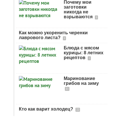
Почему мои
заготовки
никогда не
взрываются
5
Как можно укоренить черенки
лаврового листа?
5
Блюда с мясом
курицы: 8 летних
рецептов
1
Маринование
грибов на зиму
51
Кто как варит холодец?
22