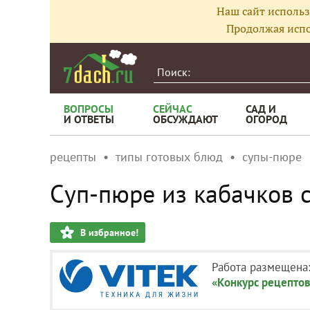
Наш сайт использ
Продолжая испо
ВОПРОСЫ
СЕЙЧАС
САД И
И ОТВЕТЫ
ОБСУЖДАЮТ
ОГОРОД
рецепты
типы готовых блюд
супы-пюре
Суп-пюре из кабачков 
В избранное!
Работа размещена
«Конкурс рецептов