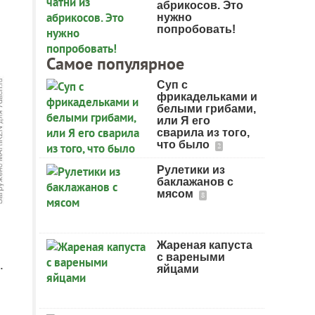
абрикосов. Это
нужно
попробовать!
Самое популярное
Суп с
фрикадельками и
белыми грибами,
или Я его
сварила из того,
что было
2
Рулетики из
баклажанов с
мясом
8
Жареная капуста
с вареными
.
яйцами