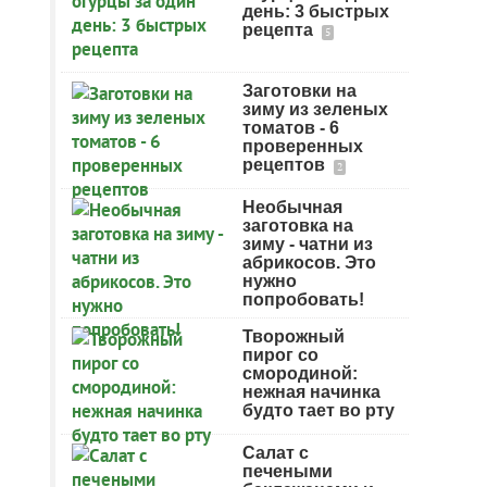
день: 3 быстрых
рецепта
5
Заготовки на
зиму из зеленых
томатов - 6
проверенных
рецептов
2
Необычная
заготовка на
зиму - чатни из
абрикосов. Это
нужно
попробовать!
Творожный
пирог со
смородиной:
нежная начинка
будто тает во рту
Салат с
печеными