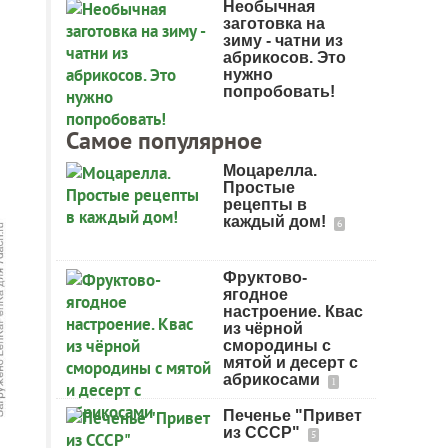
Необычная
заготовка на
зиму - чатни из
абрикосов. Это
нужно
попробовать!
Самое популярное
Моцарелла.
Простые
рецепты в
каждый дом!
6
Фруктово-
ягодное
настроение. Квас
из чёрной
смородины с
мятой и десерт с
абрикосами
1
Печенье "Привет
из СССР"
5