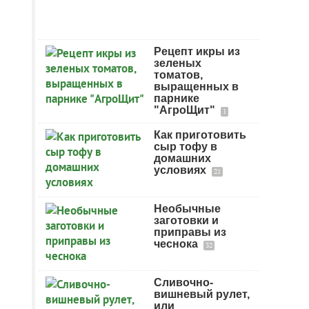
Рецепт икры из
зеленых
томатов,
выращенных в
парнике
"АгроЩит"
1
Как приготовить
сыр тофу в
домашних
условиях
21
Необычные
заготовки и
приправы из
чеснока
32
Сливочно-
вишневый рулет,
или