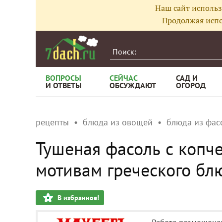
Наш сайт использ
Продолжая испо
ВОПРОСЫ
СЕЙЧАС
САД И
И ОТВЕТЫ
ОБСУЖДАЮТ
ОГОРОД
рецепты
блюда из овощей
блюда из фас
Тушеная фасоль с копч
мотивам греческого бл
В избранное!