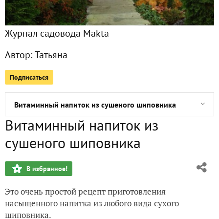
Книжная полка в угловом диване.
Журнал садовода Makta
Терем Снегурочки в Костроме.
Автор:
Татьяна
Варенье из цитрусовых и чеснока. Рецепт сайта "7 ДАЧ", м
Подписаться
Призы получены. Огромное спасибо всем-всем!!!
Витаминный напиток из сушеного шиповника
Витаминный напиток из
Соль черная четверговая костромская
сушеного шиповника
Домашнее фруктовое мороженое. Быстро. Полезно
В избранное!
Маринованный лук для салатов, винегретов и гарнира
Это очень простой рецепт приготовления
Первый календарь природного земледельца. Первый опы
насыщенного напитка из любого вида сухого
шиповника.