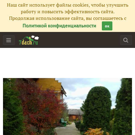
Наш сайт использует файлы cookies, чтобы улучшить
работу и повысить эффективность сайта.
Продолжая использование сайта, вы соглашаетесь с
Политикой конфиденциальности
ок
Главная
Подписчики
141
Все публикации
93
Фото
42
Сейчас обсуждают
Поздравляю с Новым годом!!!