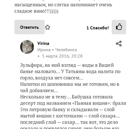
насыщенным, но слегка напоминает очень
сладкое вино!!!)))))
✿
Ответить
1
Спасибо!
Virina
Ирина
Челябинск
5 марта 2016, 20:28
Зульфира, на мой взгляд — воды в Вашей
банке маловато… У Татьяны вода налита по
горло, воздуха нет совсем...
Напитки из шиповника мы не готовим, но в
чай добавляем...
Несколько не в тему… Бабушка готовила
десерт под названием «Пьяная вишня»: брали
5ти литровую банку и складывали — слой
мытой вишни с косточками — слой сахара…
последний слой — сахар… так вот, это дело
оседало и появлялся сироп, чем больше его