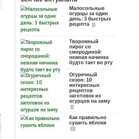
Малосольные
огурцы за один
день: 3 быстрых
рецепта
5
Творожный
пирог со
смородиной:
нежная начинка
будто тает во рту
Огуречный
сезон: 10
интересных
рецептов
заготовок из
огурцов на зиму
4
Как правильно
сушить яблоки
32