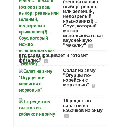
(основа на ваш
выбор: ревень
или зеленый,
недозрелый
крыжовник(!)...
Соус, который
можно
использовать как
вкуснейшую
"макалку"
10
Кто как выращивает и готовит
физалис?
32
Салат на зиму
"Огурцы по-
корейски с
морковью"
2
15 рецептов
салатов из
кабачков на зиму
45