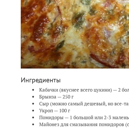
Ингредиенты
Кабачки (вкуснее всего цукини) — 2 б
Брынза — 250 г
Сыр (можно самый дешевый, но все-так
Укроп — 100 г
Помидоры — 1 большой или 2-3 мален
Майонез для смазывания помидоров (ст