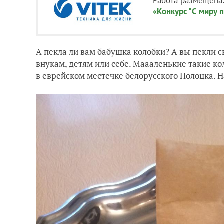
Работа размещена
«Конкурс "С миру п
А пекла ли вам бабушка колобки? А вы пекли с
внукам, детям или себе. Маааленькие такие к
в еврейском местечке белорусского Полоцка. 