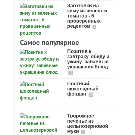
Заготовки на
зиму из зеленых
томатов - 6
проверенных
рецептов
2
Самое популярное
Позитив к
завтраку, обеду и
ужину: забавные
украшения блюд
10
Постный
шоколадный
фондан
10
Творожное
печенье из
цельнозерновой
муки
1