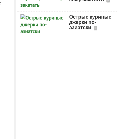
8
с
Острые куриные
джерки по-
азиатски
2