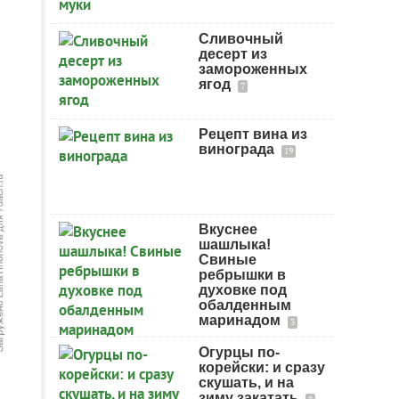
Сливочный
десерт из
замороженных
ягод
7
Рецепт вина из
винограда
19
Вкуснее
шашлыка!
Свиные
ребрышки в
духовке под
обалденным
маринадом
3
Огурцы по-
корейски: и сразу
скушать, и на
зиму закатать