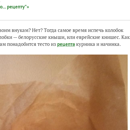
:
о... рецепту"»
воим внукам? Нет? Тогда самое время испечь колобок
олобки — белорусские кныши, или еврейские книшес. Как
Нам понадобится тесто из
курника и начинка.
рецепта