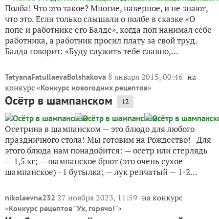
Полба! Что это такое? Многие, наверное, и не знают,
что это. Если только слышали о полбе в сказке «О
попе и работнике его Балде», когда поп нанимал себе
работника, а работник просил плату за свой труд.
Балда говорит: «Буду служить тебе славно,...
8 января 2015, 00:46
на
TatyanaFatullaevaBolshakova
конкурс «
»
Конкурс новогодних рецептов
Осётр в шампанском
12
Осетрина в шампанском — это блюдо для любого
праздничного стола! Мы готовим на Рождество! Для
этого блюда нам понадобится: — осетр или стерлядь
— 1,5 кг; — шампанское брют (это очень сухое
шампанское) - 1 бутылка; — лук репчатый — 1-2...
27 ноября 2023, 11:59
на конкурс
nikolaevna232
«
»
Конкурс рецептов "Ух, горячо!"