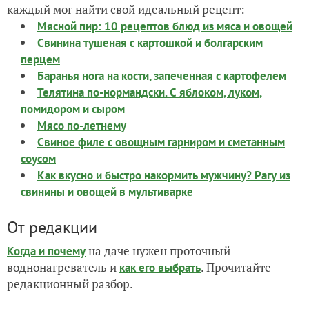
каждый мог найти свой идеальный рецепт:
Мясной пир: 10 рецептов блюд из мяса и овощей
Свинина тушеная с картошкой и болгарским
перцем
Баранья нога на кости, запеченная с картофелем
Телятина по-нормандски. С яблоком, луком,
помидором и сыром
Мясо по-летнему
Свиное филе с овощным гарниром и сметанным
соусом
Как вкусно и быстро накормить мужчину? Рагу из
свинины и овощей в мультиварке
От редакции
на даче нужен проточный
Когда и почему
воднонагреватель и
. Прочитайте
как его выбрать
редакционный разбор.