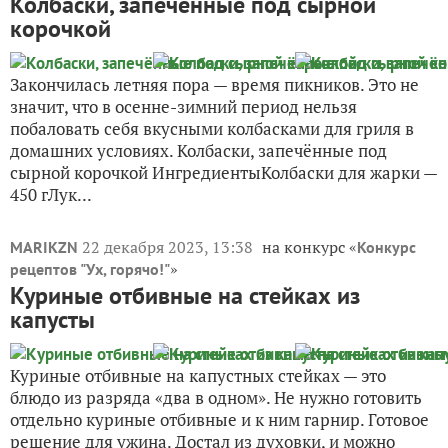
Колбаски, запечённые под сырной
корочкой
Закончилась летняя пора — время пикников. Это не
значит, что в осенне-зимний период нельзя
побаловать себя вкусными колбасками для гриля в
домашних условиях. Колбаски, запечённые под
сырной корочкой ИнгредиентыКолбаски для жарки —
450 гЛук...
22 декабря 2023, 13:38
на конкурс «
MARIKZN
Конкурс
»
рецептов "Ух, горячо!"
Куриные отбивные на стейках из
капусты
Куриные отбивные на капустных стейках — это
блюдо из разряда «два в одном». Не нужно готовить
отдельно куриные отбивные и к ним гарнир. Готовое
решение для ужина. Достал из духовки, и можно