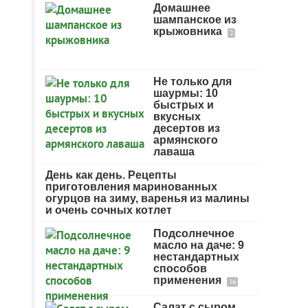
Домашнее
шампанское из
крыжовника
2
Не только для
шаурмы: 10
быстрых и
вкусных
десертов из
армянского
лаваша
День как день. Рецепты
приготовления маринованных
огурцов на зиму, варенья из малины
и очень сочных котлет
Подсолнечное
масло на даче: 9
нестандартных
способов
применения
16
Салат с сыром