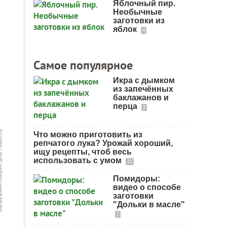
Яблочный пир.
Необычные
заготовки из
яблок
4
Самое популярное
Икра с дымком
из запечённых
баклажанов и
перца
5
Что можно приготовить из
репчатого лука? Урожай хороший,
ищу рецепты, чтоб весь
использовать с умом
22
Помидоры:
видео о способе
заготовки
"Дольки в масле"
1