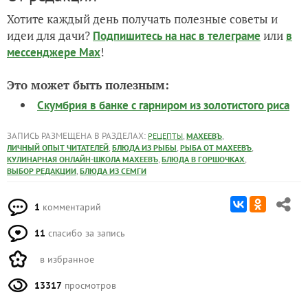
Хотите каждый день получать полезные советы и
идеи для дачи?
или
Подпишитесь на нас
в телеграме
в
!
мессенджере Max
Это может быть полезным:
Скумбрия в банке с гарниром из золотистого риса
ЗАПИСЬ РАЗМЕЩЕНА В РАЗДЕЛАХ:
,
,
РЕЦЕПТЫ
МАХЕЕВЪ
,
,
,
ЛИЧНЫЙ ОПЫТ ЧИТАТЕЛЕЙ
БЛЮДА ИЗ РЫБЫ
РЫБА ОТ МАХЕЕВЪ
,
,
КУЛИНАРНАЯ ОНЛАЙН-ШКОЛА МАХЕЕВЪ
БЛЮДА В ГОРШОЧКАХ
,
ВЫБОР РЕДАКЦИИ
БЛЮДА ИЗ СЕМГИ
1
комментарий
11
спасибо за запись
в избранное
13317
просмотров