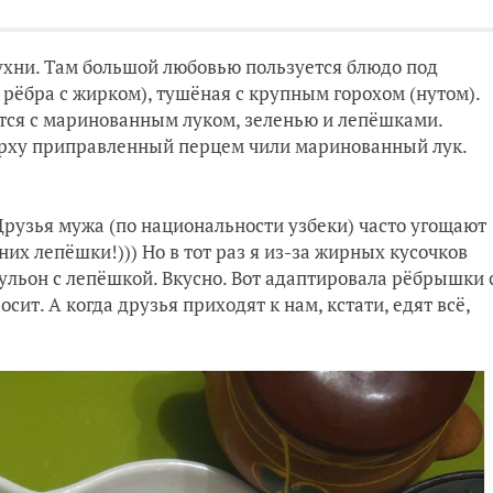
кухни. Там большой любовью пользуется блюдо
под
 рёбра с жирком), тушёная с крупным горохом (нутом).
аётся с маринованным луком, зеленью и лепёшками.
ерху приправленный перцем чили маринованный лук.
Друзья мужа (по национальности узбеки) часто угощают
их лепёшки!))) Но в тот раз я из-за жирных кусочков
ульон с лепёшкой. Вкусно. Вот адаптировала рёбрышки 
сит. А когда друзья приходят к нам, кстати, едят всё,