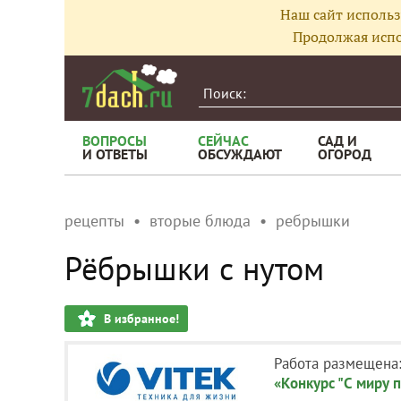
Наш сайт использ
Продолжая испо
ВОПРОСЫ
СЕЙЧАС
САД И
И ОТВЕТЫ
ОБСУЖДАЮТ
ОГОРОД
рецепты
вторые блюда
ребрышки
Рёбрышки с нутом
В избранное!
Работа размещена
«Конкурс "С миру п