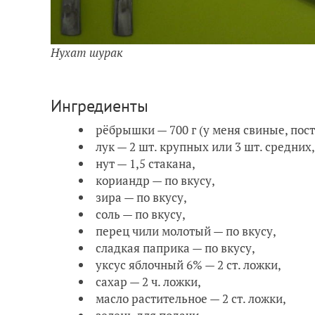
Нухат шурак
Ингредиенты
рёбрышки — 700 г (у меня свиные, пос
лук — 2 шт. крупных или 3 шт. средних,
нут — 1,5 стакана,
кориандр — по вкусу,
зира — по вкусу,
соль — по вкусу,
перец чили молотый — по вкусу,
сладкая паприка — по вкусу,
уксус яблочный 6% — 2 ст. ложки,
сахар — 2 ч. ложки,
масло растительное — 2 ст. ложки,