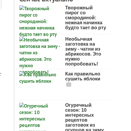
Творожный
пирог со
смородиной:
нежная начинка
будто тает во рту
Необычная
заготовка на
зиму - чатни из
абрикосов. Это
нужно
попробовать!
с
Как правильно
сушить яблоки
32
Огуречный
сезон: 10
интересных
рецептов
заготовок из
огурцов на зиму