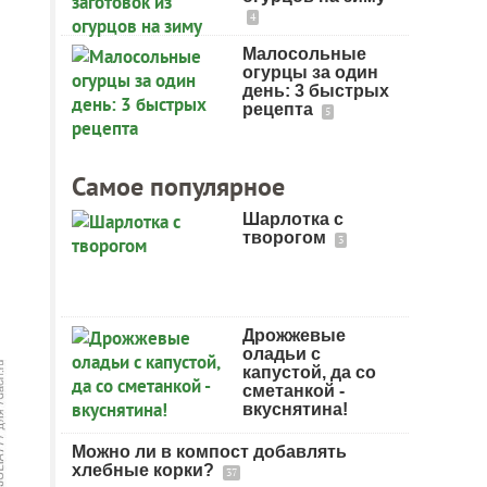
4
Малосольные
огурцы за один
день: 3 быстрых
рецепта
5
Самое популярное
Шарлотка с
творогом
3
Дрожжевые
оладьи с
капустой, да со
сметанкой -
вкуснятина!
Можно ли в компост добавлять
хлебные корки?
37