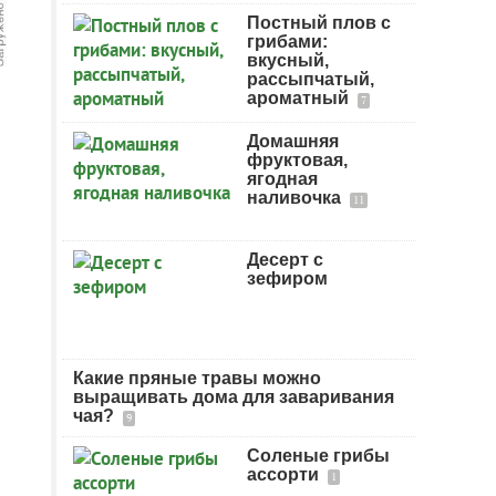
Постный плов с
грибами:
вкусный,
рассыпчатый,
ароматный
7
Домашняя
фруктовая,
ягодная
наливочка
11
Десерт с
зефиром
Какие пряные травы можно
выращивать дома для заваривания
чая?
9
Соленые грибы
ассорти
1