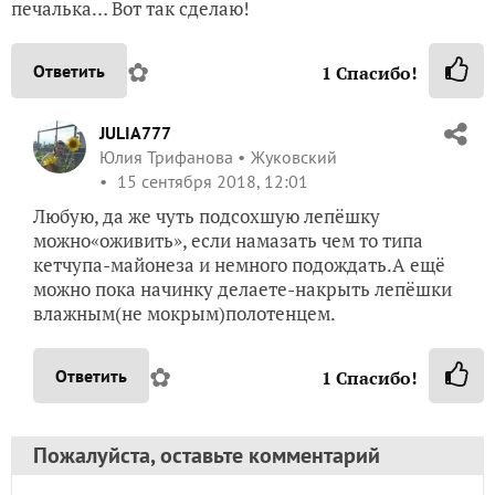
печалька… Вот так сделаю!
✿
Ответить
1
Спасибо!
JULIA777
Юлия Трифанова
Жуковский
15 сентября 2018, 12:01
Любую, да же чуть подсохшую лепёшку
можно«оживить», если намазать чем то типа
кетчупа-майонеза и немного подождать.А ещё
можно пока начинку делаете-накрыть лепёшки
влажным(не мокрым)полотенцем.
✿
Ответить
1
Спасибо!
Пожалуйста, оставьте комментарий