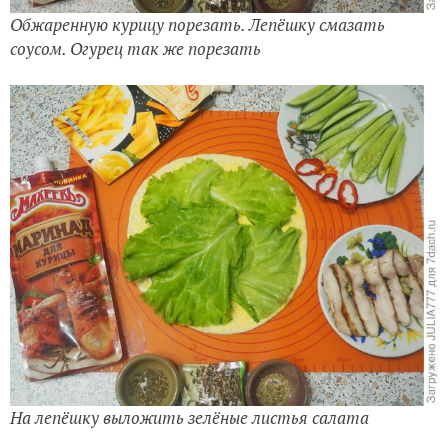
Обжаренную курицу порезать. Лепёшку смазать
соусом. Огурец так же порезать
На лепёшку выложить зелёные листья салата