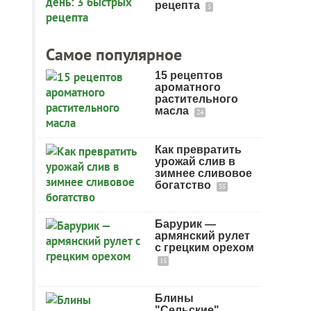
рецепта
5
Самое популярное
15 рецептов
ароматного
растительного
масла
24
Как превратить
урожай слив в
зимнее сливовое
богатство
35
Барурик —
армянский рулет
с грецким орехом
15
Блины
"Сельские"