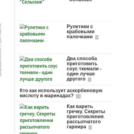
Рулетики с
крабовыми
палочками
6
Два способа
приготовить
соус ткемали -
один лучше
другого
2
Кто как использует аскорбиновую
кислоту в маринадах?
13
Как варить
гречку. Секреты
приготовления
рассыпчатого
гарнира
2