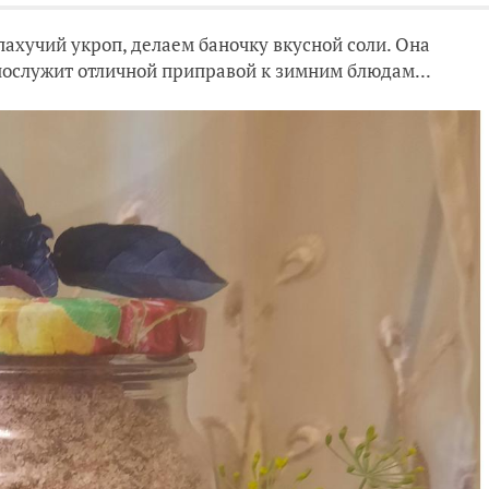
пахучий укроп, делаем баночку вкусной соли. Она
послужит отличной приправой к зимним блюдам...