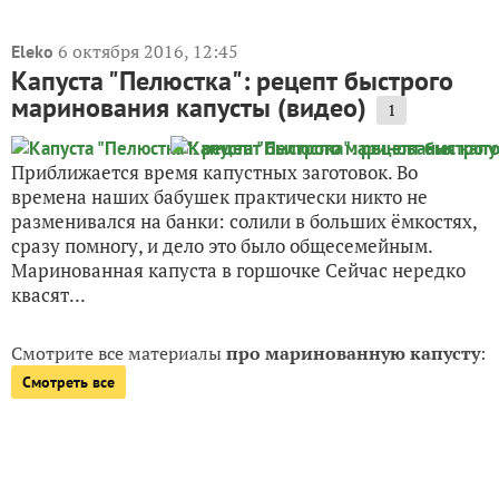
23 августа 2016, 10:23
в личный журнал
lublu_gotovit
Мастер-класс: маринованная капуста со
сливами и перцем
Если вы просто жить не можете без капусты, рецепт
ее заготовки под маринадом вам точно понравится.
Ведь не у каждого найдется хорошая бочка для
засаливания. А вот обычная баночка всегда есть в
хозяйстве, и места для хранения она много не
займет....
6 октября 2016, 12:45
Eleko
Капуста "Пелюстка": рецепт быстрого
маринования капусты (видео)
1
Приближается время капустных заготовок. Во
времена наших бабушек практически никто не
разменивался на банки: солили в больших ёмкостях,