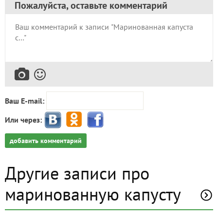
За лето успеваем соскучиться по квашеному и
солёному. Я вчера пожарила себе картошечки на
сале и решила, что хочу солёных помидор. Ещё
свежие есть, но уже наелись. А вот по
солёностям соскучилась. Полезла на антресоли,
открыла банку. 😀
✿
Ответить
Пожалуйста, оставьте комментарий