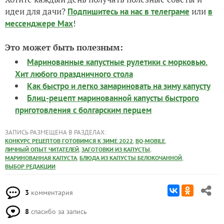
Когда банка остынет, убираем в прохладное место.
Вкусная закуска на зиму готова. Приятного аппетита!
От редакции
Хотите каждый день получать полезные советы и
идеи для дачи?
или
Подпишитесь на нас
в телеграме
в
!
мессенджере Max
Это может быть полезным:
Маринованные капустные рулетики с морковью.
Хит любого праздничного стола
Как быстро и легко замариновать на зиму капусту
Блиц-рецепт маринованной капусты быстрого