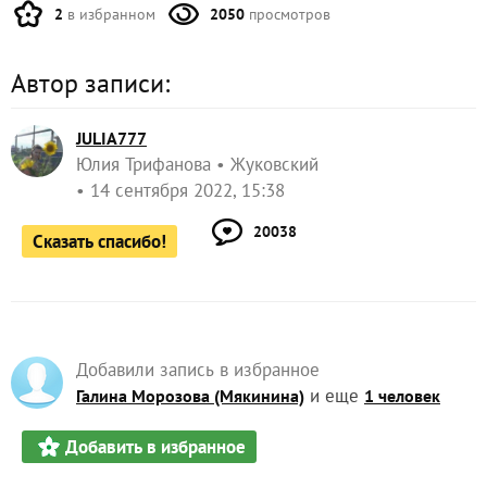
приготовления с болгарским перцем
ЗАПИСЬ РАЗМЕЩЕНА В РАЗДЕЛАХ:
,
,
КОНКУРС РЕЦЕПТОВ ГОТОВИМСЯ К ЗИМЕ 2022
BQ-MOBILE
,
,
ЛИЧНЫЙ ОПЫТ ЧИТАТЕЛЕЙ
ЗАГОТОВКИ ИЗ КАПУСТЫ
,
,
МАРИНОВАННАЯ КАПУСТА
БЛЮДА ИЗ КАПУСТЫ БЕЛОКОЧАННОЙ
ВЫБОР РЕДАКЦИИ
3
комментария
8
спасибо за запись
2
в избранном
2050
просмотров
Автор записи:
JULIA777
Юлия Трифанова
Жуковский
14 сентября 2022, 15:38