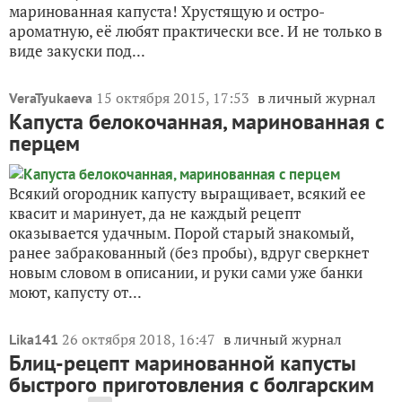
ранняя капуста белокочанная, завязывает вилки. Ее
в...
10 ноября 2014, 09:42
Tangeya
Как быстро и легко замариновать на
зиму капусту
36
Кто с трёх раз угадает, какая капустная заготовка
потребует минимум времени и усилий, а от блюда
потом за уши не оттянешь? Да-да, это она —
маринованная капуста! Хрустящую и остро-
ароматную, её любят практически все. И не только в
виде закуски под...
15 октября 2015, 17:53
в личный журнал
VeraTyukaeva
Капуста белокочанная, маринованная с
перцем