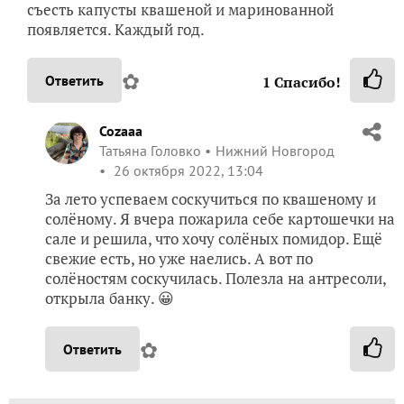
Юля, спасибо за рецепт! Обязательно сделаю в
ближайшее время. Так захотелось!
✿
Ответить
1
Спасибо!
JULIA777
Юлия Трифанова
Жуковский
23 октября 2022, 16:21
У меня вот с приходом похолодания сразу желание
съесть капусты квашеной и маринованной
появляется. Каждый год.
✿
Ответить
1
Спасибо!
Cozaaa
Татьяна Головко
Нижний Новгород
26 октября 2022, 13:04