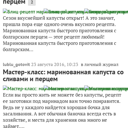
Всякий огородник капусту выращивает, всякий ее
квасит и маринует, да не каждый рецепт
оказывается удачным. Порой старый знакомый,
ранее забракованный (без пробы), вдруг сверкнет
новым словом в описании, и руки сами уже банки
моют, капусту от...
26 октября 2018, 16:47
в личный журнал
Lika141
Блиц-рецепт маринованной капусты
быстрого приготовления с болгарским
перцем
2
Сезон вкуснейшей капусты открыт! А это значит,
пришла пора еще одного очень вкусного рецепта.
Маринованная капуста быстрого приготовления с
болгарским перцем — этот рецепт любимый!
Маринованная капуста быстрого приготовления с
болгарским...