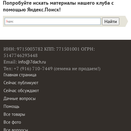
сразу помногу, и дело это было общесемейным.
Маринованная капуста в горшочке Сейчас нередко
квасят...
Смотрите все материалы
про маринованную капусту
:
Смотреть все
Попробуйте искать материалы нашего клуба с
помощью Яндекс.Поиск!
ИНН: 9715003782 КПП: 771501001 ОГРН:
5147746293448