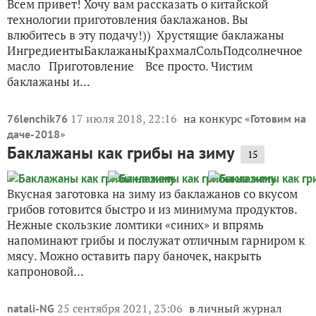
Всем привет! Хочу вам рассказать о китайской
технологии приготовления баклажанов. Вы
влюбитесь в эту подачу!)) Хрустящие баклажаны
ИнгредиентыБаклажаныКрахмалСольПодсолнечное
масло Приготовление Все просто. Чистим
баклажаны и...
17 июля 2018, 22:16
на конкурс «
76lenchik76
Готовим на
»
даче-2018
Баклажаны как грибы на зиму
15
Вкусная заготовка на зиму из баклажанов со вкусом
грибов готовится быстро и из минимума продуктов.
Нежные скользкие ломтики «синих» и впрямь
напоминают грибы и послужат отличным гарниром к
мясу. Можно оставить пару баночек, накрыть
капроновой...
25 сентября 2021, 23:06
в личный журнал
natali-NG