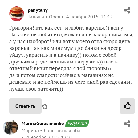
panytany
Татьяна
Орел
4 ноября 2015, 11:12
Григорий! кто как ест! и любит варенье)) вон у
Натальи не любят его, можно и не заморачиваться,
а у нас наоборот! или вот у моего отца скоро день
варенья, так как минимум две банки на десерт
уйдут, украсить и в начинку)) потом с собой
друзьям и родственникам нагрузить)) нам в
ответный визит передача с той стороны))
да и потом сладости сейчас в магазинах не
дешевые и не поймешь из чего иной раз сделаны,
лучше свое заточить))
✿
Ответить
MarinaGerasimenko
РЕДАКТОР
Марина
Ярославская обл.
4 ноября 2015, 12:31