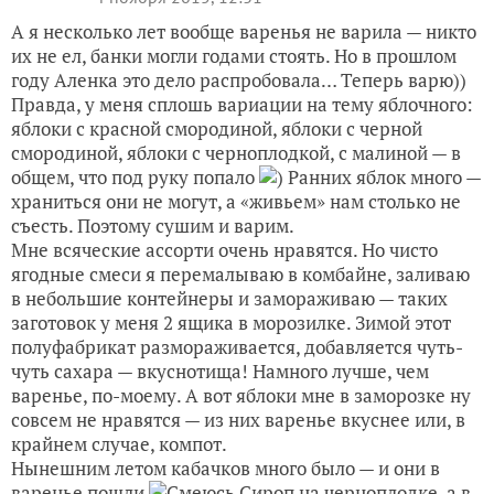
А я несколько лет вообще варенья не варила — никто
их не ел, банки могли годами стоять. Но в прошлом
году Аленка это дело распробовала… Теперь варю))
Правда, у меня сплошь вариации на тему яблочного:
яблоки с красной смородиной, яблоки с черной
смородиной, яблоки с черноплодкой, с малиной — в
общем, что под руку попало
) Ранних яблок много —
храниться они не могут, а «живьем» нам столько не
съесть. Поэтому сушим и варим.
Мне всяческие ассорти очень нравятся. Но чисто
ягодные смеси я перемалываю в комбайне, заливаю
в небольшие контейнеры и замораживаю — таких
заготовок у меня 2 ящика в морозилке. Зимой этот
полуфабрикат размораживается, добавляется чуть-
чуть сахара — вкуснотища! Намного лучше, чем
варенье, по-моему. А вот яблоки мне в заморозке ну
совсем не нравятся — из них варенье вкуснее или, в
крайнем случае, компот.
Нынешним летом кабачков много было — и они в
варенье пошли
Сироп на черноплодке, а в