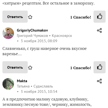
«хитрым» рецептам. Все остальное в заморозку.
✿
Ответить
1
Спасибо!
GrigoriyChumakov
Григорий Чумаков
Красноярск
3 ноября 2015, 08:09
Славненько, с груш наверное очень вкусное
варенье…
✿
Ответить
1
Спасибо!
Makta
Татьяна
Судиславль
3 ноября 2015, 10:54
А я предпочитаю малину садовую, клубнику,
землянику/лесную тоже/, чернику, жимолость,