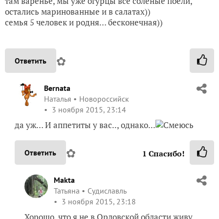
там варенье, мы уже огурцы все соленые поели,
остались маринованные и в салатах))
семья 5 человек и родня… бесконечная))
✿
Ответить
Bernata
Наталья
Новороссийск
3 ноября 2015, 23:14
да уж… И аппетиты у вас.., однако...
✿
Ответить
1
Спасибо!
Makta
Татьяна
Судиславль
3 ноября 2015, 23:18
Хорошо, что я не в Орловской области живу,