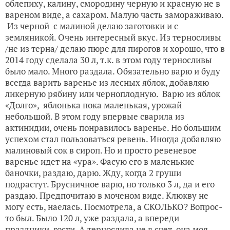
облепиху, калину, смородину черную и красную не в
вареном виде, а сахаром. Малую часть замораживаю.
Из черной с малиной делаю заготовки и с
земляникой. Очень интересный вкус. Из терносливы
/не из терна/ делаю пюре для пирогов и хорошо, что в
2014 году сделала 30 л, т.к. в этом году терносливы
было мало. Много раздала. Обязательно варю и буду
всегда варить варенье из лесных яблок, добавляю
ликерную рябину или черноплодную. Варю из яблок
«Долго», яблонька пока маленькая, урожай
небольшой. В этом году впервые сварила из
актинидии, очень понравилось варенье. Но большим
успехом стал пользоваться ревень. Иногда добавляю
малиновый сок в сироп. Но и просто ревеневое
варенье идет на «ура». Фасую его в маленькие
баночки, раздаю, дарю. Жду, когда 2 груши
подрастут. Брусничное варю, но только 3 л, да и его
раздаю. Предпочитаю в моченом виде. Клюкву не
могу есть, наелась. Посмотрела, а СКОЛЬКО? Вопрос-
то был. Было 120 л, уже раздала, а впереди
праздники, гости. А тернослива не в счет, она моя,