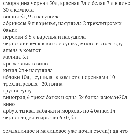
смородина черная 50л, красная 7л и белая 7 л в вино,
30 л компота
вишня 5л, 9 л насушила
абрикосы 9 л варенья, насушила 2 трехлитровых
банки
персики 8,5 л варенья и насушила
чернослив весь в вино и сушку, много в этом году
алыча в компот
малина 6л
крыжовник в вино
кизил 2л + насушила
яблоки 10л, +сушила+в компот с персиками 10
трехлитровых +20л вина
груши сушу
виноград 6 трехл банок и одна 3х банка изюма+20л
вино
арбуз, тыква, кабачки и морковь по 4 банки 1л
черноплодка и ирга по 6 х0,5л
земляничное и малиновое уже почти съели)) да что