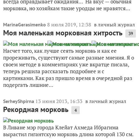
всегда оправдывает ожидания... На вкус — обычная
морковка, но хозяйкам такие уродцы не нравятся...
8 июля 2019, 12:38
в личный журнал
MarinaGerasimenko
Моя маленькая морковная хитрость
39
Насчет того, как лучше сеять морковь и как ее
прореживать, существуют самые разные мнения. Я о
своем методе в комментариях уже вкратце писала,
теперь решила рассказать подробнее и с
картинками. Как раз пришло время в очередной раз
подергать лишние...
13 июня 2013, 16:33
в личный журнал
SerheyShpirna
Рекордная морковь
4
В Ливане мэр города Клейат Ахмеда Ибрагима
вырастил гигантскую морковь длина которой 130 см.