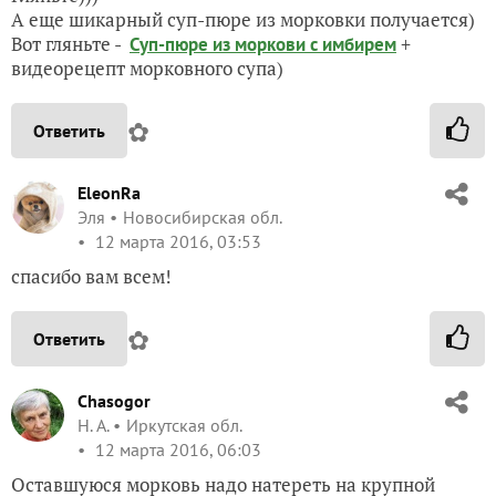
А еще шикарный суп-пюре из морковки получается)
Вот гляньте -
+
Суп-пюре из моркови с имбирем
видеорецепт морковного супа)
✿
Ответить
EleonRa
Эля
Новосибирская обл.
12 марта 2016, 03:53
спасибо вам всем!
✿
Ответить
Chasogor
Н. А.
Иркутская обл.
12 марта 2016, 06:03
Оставшуюся морковь надо натереть на крупной