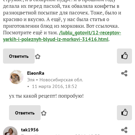
делала их перед пасхой, так обваляла конфеты в
разноцветной посыпке для пасочек. Тоже, было и
красиво и вкусно. А ещё, у нас была статья о
приготовлении блюд из морковки. Вот ссылочка.
Посмотрите ещё и там.
/lublu_gotovit/12-receptov-
.
yarkih-i-poleznyh-blyud-iz-morkovi-31416.html
✿
Ответить
EleonRa
Эля
Новосибирская обл.
11 марта 2016, 18:52
ух ты какой рецепт! попробую!
✿
Ответить
tak1956