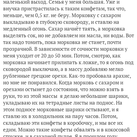
маленький выход. Семья у меня большая. Уже и
внучка пристрастилась к таким конфетам, так что,
меньше, чем 0,5 кг. не беру. Морковку с сахаром
выкладываю в глубокую сковороду, и ставлю на
медленный огонь. Сахар начнёт таять, а морковка
выделять сок, но не добавляем ни масла, ни воды. Вот
так надо томить, пока морковка не станет, почти
прозрачной. В зависимости от сочности морковки у
меня уходит от 20 до 50 мин. Потом, смотрю, как
морковка начинает прилипать к ложке, то я огонь под
сковородой выключаю, а в массу добавляю мелко
рубленные грецкие орехи. Как-то пробовала арахис,
но мне не понравился. Когда морковь с сахаром и
орехами остынет до состояния, что можно взять в
руки, то из этой массы я делаю небольшие шарики,
укладываю их на тетрадные листы на поднос. На
этом подносе морковные шарики остывают, и я
ставлю их в холодильник на пару часов. Потом,
складываю эти конфеты в коробочку, и мы все их
едим. Можно такие конфеты обвалять и в кокосовой
стружке, и в сахарной пудре. Я в прошлом году