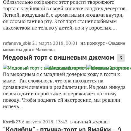
Обязательно сохраните этот рецепт творожного
торта с клубникой в своей копилке сладких десертов.
Легкий, воздушный, с ароматными ягодами внутри,
он словно тает во рту. Этот торт станет любимым
лакомством не только у детей, но и у взрослых....
21 марта 2018, 00:01
на конкурс «
rufanova_sbis
Сладкие
»
моменты дня с Махеевъ
Медовый торт с вишневым джемом
5
По выходным я с младшей дочерью хожу в гости к
маме. Так сложилось, что она находится на
домашнем лечении и реабилитации. Из дома никуда
не выходит и порой тяжело переживает по этому
поводу. Чтобы поднять ей настроение, мы решили
испечь...
6 августа 2018, 13:43
в личный журнал
Kostik23
"Колибри" - птичка-торт из Ямайки... :)