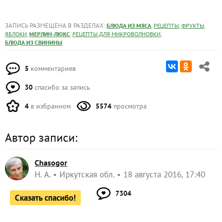
ЗАПИСЬ РАЗМЕЩЕНА В РАЗДЕЛАХ:
,
,
,
БЛЮДА ИЗ МЯСА
РЕЦЕПТЫ
ФРУКТЫ
,
,
,
ЯБЛОКИ
МЕРЛИН-ЛЮКС
РЕЦЕПТЫ ДЛЯ МИКРОВОЛНОВКИ
БЛЮДА ИЗ СВИНИНЫ
5
комментариев
30
спасибо за запись
4
в избранном
5574
просмотра
Автор записи:
Chasogor
Н. А.
Иркутская обл.
18 августа 2016, 17:40
7304
Сказать спасибо!