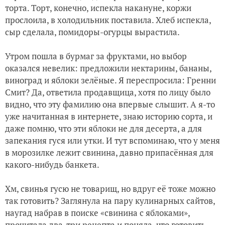
торта. Торт, конечно, испекла накануне, коржи
прослоила, в холодильник поставила. Хлеб испекла,
сыр сделала, помидоры-огурцы вырастила.
Утром пошла в бурмаг за фруктами, но выбор
оказался невелик: предложили нектарины, бананы,
виноград и яблоки зелёные. Я переспросила: Гренни
Смит? Да, ответила продавщица, хотя по лицу было
видно, что эту фамилию она впервые слышит. А я-то
уже начитанная в интернете, знаю историю сорта, и
даже помню, что эти яблоки не для десерта, а для
запекания гуся или утки. И тут вспоминаю, что у меня
в морозилке лежит свинина, давно припасённая для
какого-нибудь банкета.
Хм, свинья гусю не товарищ, но вдруг её тоже можно
так готовить? Заглянула на пару кулинарных сайтов,
наугад набрав в поиске «свинина с яблоками»,
прочитала два-три рецепта и поняла, что готовить