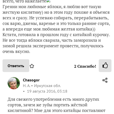
всего, чего нажелаете
Гренни мои любимые яблоки, я люблю вот такую
жесткую кислятину) но в этом году похоже я объемся
всех и сразу. Не успеваю собирать, перерабатывать,
сок варю, джемы, варенье и это только ранние сорта,
а впереди еще моя любимая желтая китайка))
Кстати, готовила в прошлом году с китайкой курочку.
Не все тогда яблоки сварила, часть заморозила и
зимой решила эксперимент провести, получилось
очень вкусно.
✿
Ответить
2
Спасибо!
Chasogor
Н. А.
Иркутская обл.
19 августа 2016, 03:18
Для свежего употребления есть много других
сортов, зачем же зубы портить жёсткой
кислятиной? Мне для этого китайцы поставляют