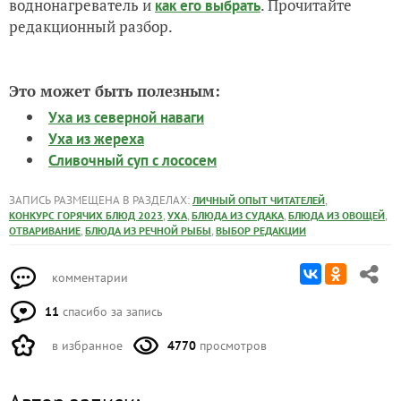
воднонагреватель и
. Прочитайте
как его выбрать
редакционный разбор.
Это может быть полезным:
Уха из северной наваги
Уха из жереха
Сливочный суп с лососем
ЗАПИСЬ РАЗМЕЩЕНА В РАЗДЕЛАХ:
,
ЛИЧНЫЙ ОПЫТ ЧИТАТЕЛЕЙ
,
,
,
,
КОНКУРС ГОРЯЧИХ БЛЮД 2023
УХА
БЛЮДА ИЗ СУДАКА
БЛЮДА ИЗ ОВОЩЕЙ
,
,
ОТВАРИВАНИЕ
БЛЮДА ИЗ РЕЧНОЙ РЫБЫ
ВЫБОР РЕДАКЦИИ
комментарии
11
спасибо за запись
в избранное
4770
просмотров