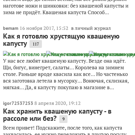
наготове ножи и шинковки: без квашеной капусты и
зима не придёт. Квашеная капуста Способ...
16 ноября 2017, 15:52
в личный журнал
bemam
Как я готовлю хрустящую квашеную
капусту
117
У нас все любят квашеную капусту. Везде она идёт.
Щи, бигус, винегрет, салаты… Королева на зимнем
столе. Раньше вроде квасила как все… Но частенько
вся заготовка летела в мусорку… Вонючая, склизкая,
мягкая… Да, я капусту покупаю в магазине в...
8 апреля 2020, 19:12
igor72537253
Как хранить квашеную капусту - в
рассоле или без?
9
Всем привет! Подскажите, после того, как капуста
заквасилась, ее нужно переложить в другую посуду