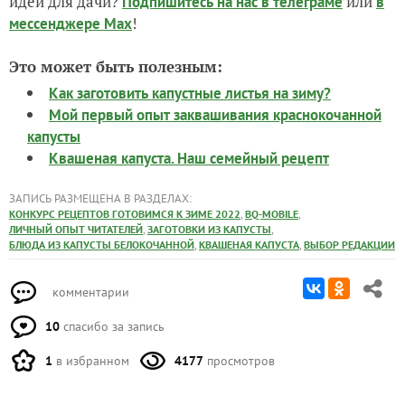
идеи для дачи?
или
Подпишитесь на нас
в телеграме
в
!
мессенджере Max
Это может быть полезным:
Как заготовить капустные листья на зиму?
Мой первый опыт заквашивания краснокочанной
капусты
Квашеная капуста. Наш семейный рецепт
ЗАПИСЬ РАЗМЕЩЕНА В РАЗДЕЛАХ:
,
,
КОНКУРС РЕЦЕПТОВ ГОТОВИМСЯ К ЗИМЕ 2022
BQ-MOBILE
,
,
ЛИЧНЫЙ ОПЫТ ЧИТАТЕЛЕЙ
ЗАГОТОВКИ ИЗ КАПУСТЫ
,
,
БЛЮДА ИЗ КАПУСТЫ БЕЛОКОЧАННОЙ
КВАШЕНАЯ КАПУСТА
ВЫБОР РЕДАКЦИИ
комментарии
10
спасибо за запись
1
в избранном
4177
просмотров