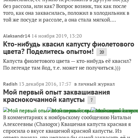
без рассола, или как? Вопрос возник, так как после
того, как она заквасилась, положил в холодильник в
той же посуде и рассоле, а она стала мягкой....
14 ноября 2019, 13:20
Aleksandr14
Кто-нибудь квасил капусту фиолетового
цвета? Поделитесь опытом!
20
Капуста фиолетового цвета — кто-нибудь её квасил?
По легенде там йод, т.е. может не получиться.)))
13 декабря 2016, 17:57
в личный журнал
Radish
Мой первый опыт заквашивания
краснокочанной капусты
7
В комментариях к ноябрьскому сообщению Натальи
Алексеевны (Chasogor) Квашеная капуста красная я
спросила о вкусе квашеной красной капусты. Из
ответа поняла, что неплохо бы самой заквасить её и