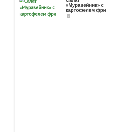
Салат
«Муравейник» с
картофелем фри
5