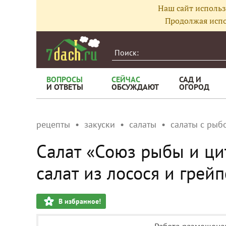
Наш сайт использ
Продолжая испо
ВОПРОСЫ
СЕЙЧАС
САД И
И ОТВЕТЫ
ОБСУЖДАЮТ
ОГОРОД
рецепты
закуски
салаты
салаты с рыб
Салат «Союз рыбы и цит
салат из лосося и грей
В избранное!