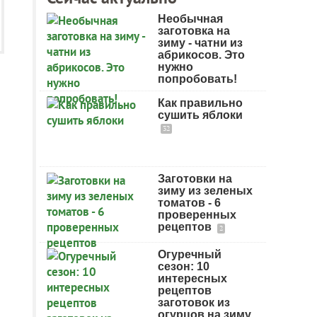
Необычная
заготовка на
зиму - чатни из
абрикосов. Это
нужно
попробовать!
Как правильно
сушить яблоки
32
Заготовки на
зиму из зеленых
томатов - 6
проверенных
рецептов
2
Огуречный
сезон: 10
интересных
рецептов
заготовок из
огурцов на зиму