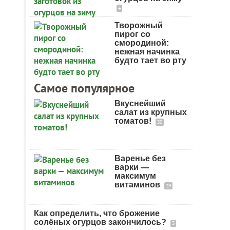
4
Творожный
пирог со
смородиной:
нежная начинка
будто тает во рту
Самое популярное
Вкуснейший
салат из крупных
томатов!
30
Варенье без
варки —
максимум
витаминов
29
Как определить, что брожение
солёных огурцов закончилось?
3