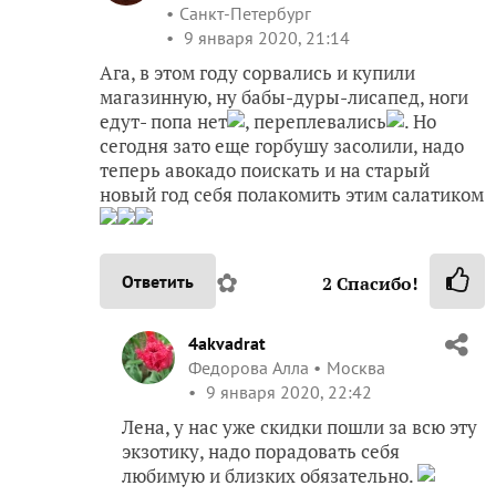
Санкт-Петербург
9 января 2020, 21:14
Ага, в этом году сорвались и купили
магазинную, ну бабы-дуры-лисапед, ноги
едут- попа нет
, переплевались
. Но
сегодня зато еще горбушу засолили, надо
теперь авокадо поискать и на старый
новый год себя полакомить этим салатиком
✿
Ответить
2
Спасибо!
4akvadrat
Федорова Алла
Москва
9 января 2020, 22:42
Лена, у нас уже скидки пошли за всю эту
экзотику, надо порадовать себя
любимую и близких обязательно.