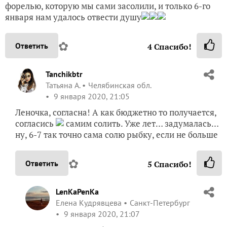
форелью, которую мы сами засолили, и только 6-го
января нам удалось отвести душу
✿
Ответить
4
Спасибо!
Tanchikbtr
Татьяна А.
Челябинская обл.
9 января 2020, 21:05
Леночка, согласна! А как бюджетно то получается,
согласись
самим солить. Уже лет… задумалась…
ну, 6-7 так точно сама солю рыбку, если не больше
✿
Ответить
5
Спасибо!
LenKaPenKa
Елена Кудрявцева
Санкт-Петербург
9 января 2020, 21:07