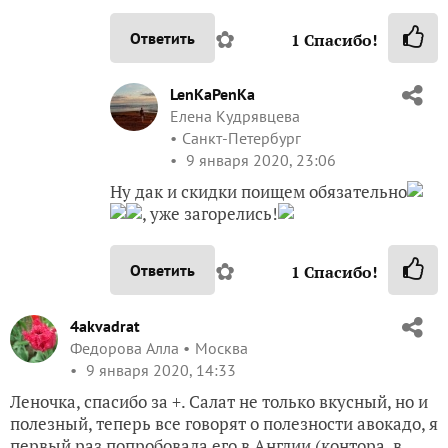
✿
Ответить
1
Спасибо!
LenKaPenKa
Елена Кудрявцева
Санкт-Петербург
9 января 2020, 23:06
Ну дак и скидки поищем обязательно
, уже загорелись!
✿
Ответить
1
Спасибо!
4akvadrat
Федорова Алла
Москва
9 января 2020, 14:33
Леночка, спасибо за +. Салат не только вкусный, но и
полезный, теперь все говорят о полезности авокадо, я
первый раз попробовала его в Англии (контора, в