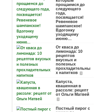
которым
прощаемся до
следующего
года,
посвящается!
Ревеневое
шампанское!
Вдогонку
уходящему
июню…
От кваса до
лимонада: 10
рецептов
вкусных и
полезных
прохладительны
х напитков
3
Капуста,
квашенная в
рассоле: рецепт
от Ольги Матвей
5
Постный пирог с