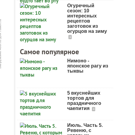
Огуречный
сезон: 10
интересных
рецептов
заготовок из
огурцов на зиму
4
Самое популярное
Нимоно -
японское рагу из
тыквы
5 вкуснейших
тортов для
праздничного
чаепития
4
Июль. Часть 5.
Ревеню, с