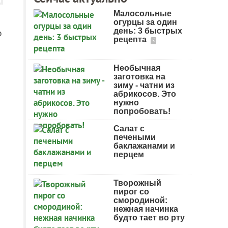
Малосольные
огурцы за один
день: 3 быстрых
о
рецепта
5
Необычная
заготовка на
зиму - чатни из
абрикосов. Это
нужно
попробовать!
Салат с
печеными
баклажанами и
перцем
Творожный
пирог со
смородиной:
нежная начинка
будто тает во рту