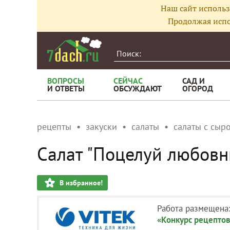
Наш сайт использ
Продолжая испо
ВОПРОСЫ
СЕЙЧАС
САД И
И ОТВЕТЫ
ОБСУЖДАЮТ
ОГОРОД
рецепты
закуски
салаты
салаты с сыр
Салат "Поцелуй любов
В избранное!
Работа размещена
«Конкурс рецептов