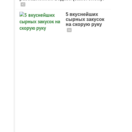
42
5 вкуснейших
сырных закусок
на скорую руку
46