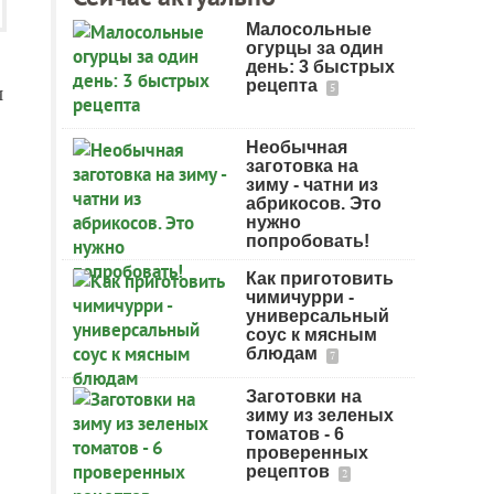
Малосольные
огурцы за один
день: 3 быстрых
рецепта
и
5
Необычная
заготовка на
зиму - чатни из
абрикосов. Это
нужно
попробовать!
Как приготовить
чимичурри -
универсальный
соус к мясным
блюдам
7
Заготовки на
зиму из зеленых
томатов - 6
проверенных
рецептов
2