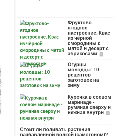
Фруктово-
ягодное
настроение. Квас
из чёрной
смородины с
мятой и десерт с
абрикосами
1
Огурцы-
молодцы: 10
рецептов
заготовок на
зиму
Курочка в соевом
маринаде -
румяная сверху и
нежная внутри
5
Стоит ли поливать растения
разбавленной водкой (самогоном)?