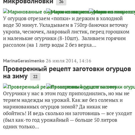
микроволновки
26
У огурцов отрезаем «попки» и держим в холодной
воде 30 минут. Укладываем в 750гр баночки веточку
укропа, чесночек, лавровый листик, перец горошком
и маленькие огурчики (8-10шт). Заливаем горячим
рассолом (на 1 литр воды 2 без верха...
26 июля 2014, 14:16
MarinaGerasimenko
Проверенный рецепт заготовки огурцов
на зиму
22
Огурчики у нас в этом году припозднились, но мы не
теряем надежды на урожай. Как же без соленых и
маринованных огурцов зимой? Да никак не
обойтись! И ведь сколько ни заготовишь — все уходит
(был как-то год урожайный — больше 50 литров
одних только...